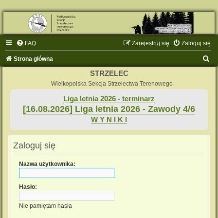
FAQ
Zarejestruj się
Zaloguj się
S
Strona główna
z
STRZELEC
u
Wielkopolska Sekcja Strzelectwa Terenowego
k
Liga letnia 2026 - terminarz
[16.08.2026] Liga letnia 2026 - Zawody 4/6
a
W Y N I K I
j
Zaloguj się
Nazwa użytkownika:
Hasło:
Nie pamiętam hasła