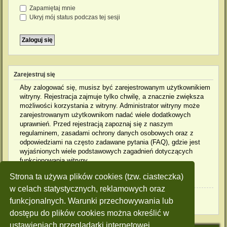
Zapamiętaj mnie
Ukryj mój status podczas tej sesji
Zarejestruj się
Aby zalogować się, musisz być zarejestrowanym użytkownikiem
witryny. Rejestracja zajmuje tylko chwilę, a znacznie zwiększa
możliwości korzystania z witryny. Administrator witryny może
zarejestrowanym użytkownikom nadać wiele dodatkowych
uprawnień. Przed rejestracją zapoznaj się z naszym
regulaminem, zasadami ochrony danych osobowych oraz z
odpowiedziami na często zadawane pytania (FAQ), gdzie jest
wyjaśnionych wiele podstawowych zagadnień dotyczących
funkcjonowania witryny.
Strona ta używa plików cookies (tzw. ciasteczka)
Regulamin
|
Zasady ochrony danych osobowych
w celach statystycznych, reklamowych oraz
Zarejestruj się
funkcjonalnych. Warunki przechowywania lub
dostępu do plików cookies można określić w
ustawieniach przeglądarki internetowej.