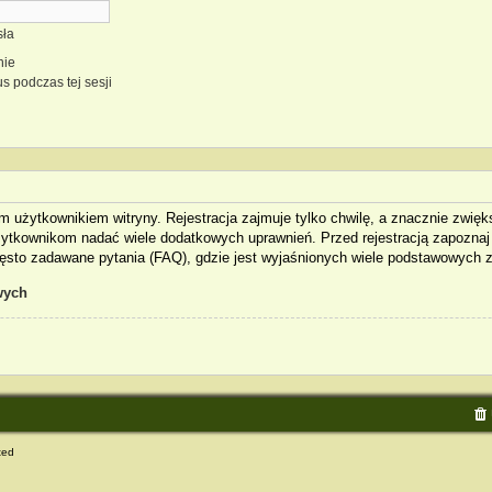
sła
nie
us podczas tej sesji
 użytkownikiem witryny. Rejestracja zajmuje tylko chwilę, a znacznie zwięks
żytkownikom nadać wiele dodatkowych uprawnień. Przed rejestracją zapozna
sto zadawane pytania (FAQ), gdzie jest wyjaśnionych wiele podstawowych z
wych
ted