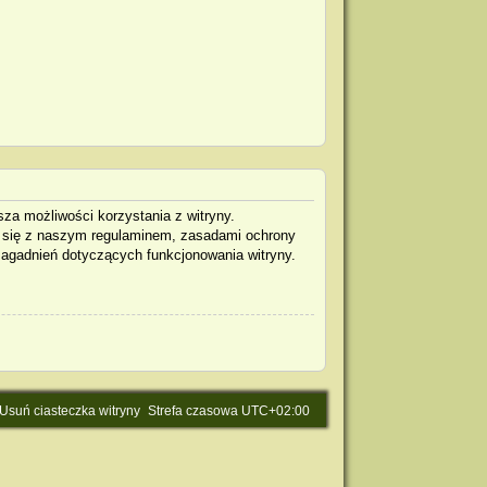
za możliwości korzystania z witryny.
j się z naszym regulaminem, zasadami ochrony
agadnień dotyczących funkcjonowania witryny.
Usuń ciasteczka witryny
Strefa czasowa
UTC+02:00