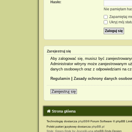
Hasło:
Nie pamiętam ha
Zapamiętaj m
Ukryj mój stat
Zarejestruj się
Aby zalogować się, musisz być zarejestrowanym
Administrator witryny może zarejestrowanym u
danych osobowych oraz z odpowiedziami na czę
Regulamin
|
Zasady ochrony danych osobo
Zarejestruj się
Strona główna
Technologię dostarcza
phpBB
® Forum Software © phpBB Limi
Polski pakiet językowy dostarcza
phpBB.pl
Style: Green-Style by Joyce&Luna
phpBB-Style-Design