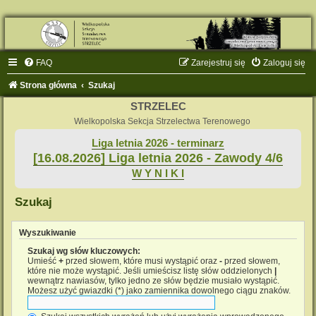
FAQ
Zarejestruj się
Zaloguj się
Strona główna
Szukaj
STRZELEC
Wielkopolska Sekcja Strzelectwa Terenowego
Liga letnia 2026 - terminarz
[16.08.2026] Liga letnia 2026 - Zawody 4/6
W Y N I K I
Szukaj
Wyszukiwanie
Szukaj wg słów kluczowych:
Umieść
+
przed słowem, które musi wystąpić oraz
-
przed słowem,
które nie może wystąpić. Jeśli umieścisz listę słów oddzielonych
|
wewnątrz nawiasów, tylko jedno ze słów będzie musiało wystąpić.
Możesz użyć gwiazdki (*) jako zamiennika dowolnego ciągu znaków.