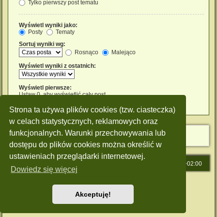
Tylko pierwszy post tematu
Wyświetl wyniki jako:
Posty
Tematy
Sortuj wyniki wg:
Rosnąco
Malejąco
Wyświetl wyniki z ostatnich:
Wyświetl pierwsze:
Ustaw 0, aby wyświetlić cały post.
znaków w poście
Strona ta używa plików cookies (tzw. ciasteczka)
w celach statystycznych, reklamowych oraz
funkcjonalnych. Warunki przechowywania lub
dostępu do plików cookies można określić w
ustawieniach przeglądarki internetowej.
Strona główna
Strefa czasowa
UTC+02:00
Dowiedz się więcej
Technologię dostarcza
phpBB
® Forum Software © phpBB Limited
Polski pakiet językowy dostarcza
phpBB.pl
Akceptuję!
Style: Green-Style by Joyce&Luna
phpBB-Style-Design
Zasady ochrony danych osobowych
|
Regulamin