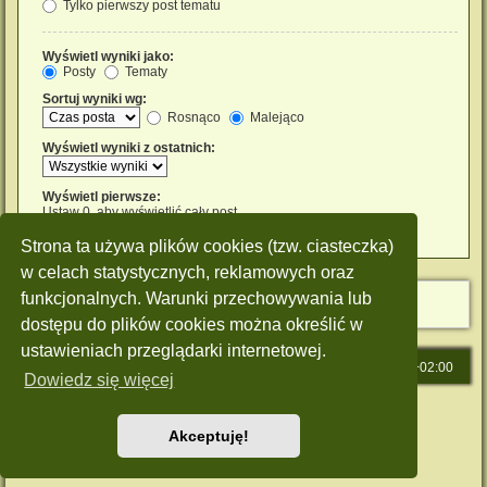
Tylko pierwszy post tematu
Wyświetl wyniki jako:
Posty
Tematy
Sortuj wyniki wg:
Rosnąco
Malejąco
Wyświetl wyniki z ostatnich:
Wyświetl pierwsze:
Ustaw 0, aby wyświetlić cały post.
znaków w poście
Strona ta używa plików cookies (tzw. ciasteczka)
w celach statystycznych, reklamowych oraz
funkcjonalnych. Warunki przechowywania lub
dostępu do plików cookies można określić w
ustawieniach przeglądarki internetowej.
Strona główna
Strefa czasowa
UTC+02:00
Dowiedz się więcej
Technologię dostarcza
phpBB
® Forum Software © phpBB Limited
Polski pakiet językowy dostarcza
phpBB.pl
Akceptuję!
Style: Green-Style by Joyce&Luna
phpBB-Style-Design
Zasady ochrony danych osobowych
|
Regulamin