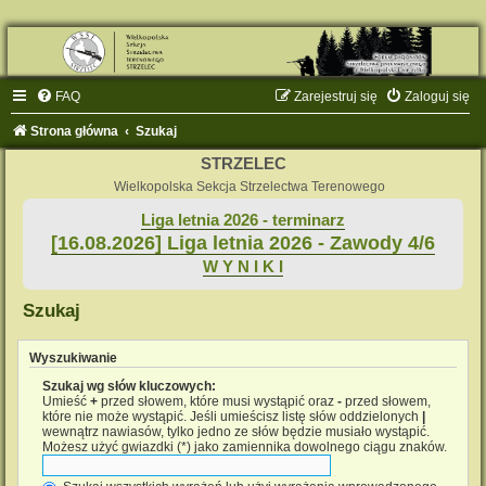
FAQ
Zarejestruj się
Zaloguj się
Strona główna
Szukaj
STRZELEC
Wielkopolska Sekcja Strzelectwa Terenowego
Liga letnia 2026 - terminarz
[16.08.2026] Liga letnia 2026 - Zawody 4/6
W Y N I K I
Szukaj
Wyszukiwanie
Szukaj wg słów kluczowych:
Umieść
+
przed słowem, które musi wystąpić oraz
-
przed słowem,
które nie może wystąpić. Jeśli umieścisz listę słów oddzielonych
|
wewnątrz nawiasów, tylko jedno ze słów będzie musiało wystąpić.
Możesz użyć gwiazdki (*) jako zamiennika dowolnego ciągu znaków.