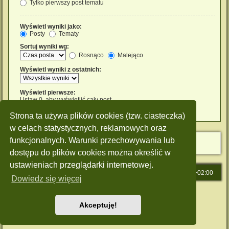
Tylko pierwszy post tematu
Wyświetl wyniki jako:
Posty
Tematy
Sortuj wyniki wg:
Rosnąco
Malejąco
Wyświetl wyniki z ostatnich:
Wyświetl pierwsze:
Ustaw 0, aby wyświetlić cały post.
znaków w poście
Strona ta używa plików cookies (tzw. ciasteczka)
w celach statystycznych, reklamowych oraz
funkcjonalnych. Warunki przechowywania lub
dostępu do plików cookies można określić w
ustawieniach przeglądarki internetowej.
Strona główna
Strefa czasowa
UTC+02:00
Dowiedz się więcej
Technologię dostarcza
phpBB
® Forum Software © phpBB Limited
Polski pakiet językowy dostarcza
phpBB.pl
Akceptuję!
Style: Green-Style by Joyce&Luna
phpBB-Style-Design
Zasady ochrony danych osobowych
|
Regulamin