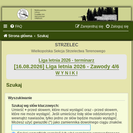
FAQ
Zarejestruj się
Zaloguj się
Strona główna
Szukaj
STRZELEC
Wielkopolska Sekcja Strzelectwa Terenowego
Liga letnia 2026 - terminarz
[16.08.2026] Liga letnia 2026 - Zawody 4/6
W Y N I K I
Szukaj
Wyszukiwanie
Szukaj wg słów kluczowych:
Umieść
+
przed słowem, które musi wystąpić oraz
-
przed słowem,
które nie może wystąpić. Jeśli umieścisz listę słów oddzielonych
|
wewnątrz nawiasów, tylko jedno ze słów będzie musiało wystąpić.
Możesz użyć gwiazdki (*) jako zamiennika dowolnego ciągu znaków.