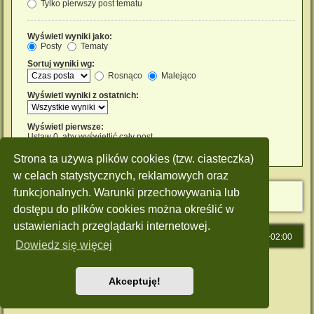
Tylko pierwszy post tematu
Wyświetl wyniki jako:
Posty
Tematy
Sortuj wyniki wg:
Rosnąco
Malejąco
Wyświetl wyniki z ostatnich:
Wyświetl pierwsze:
Ustaw 0, aby wyświetlić cały post.
znaków w poście
Strona ta używa plików cookies (tzw. ciasteczka)
w celach statystycznych, reklamowych oraz
funkcjonalnych. Warunki przechowywania lub
dostępu do plików cookies można określić w
ustawieniach przeglądarki internetowej.
Strona główna
Strefa czasowa
UTC+02:00
Dowiedz się więcej
Technologię dostarcza
phpBB
® Forum Software © phpBB Limited
Polski pakiet językowy dostarcza
phpBB.pl
Akceptuję!
Style: Green-Style by Joyce&Luna
phpBB-Style-Design
Zasady ochrony danych osobowych
|
Regulamin