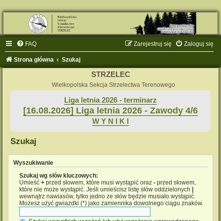
FAQ
Zarejestruj się
Zaloguj się
Strona główna
Szukaj
STRZELEC
Wielkopolska Sekcja Strzelectwa Terenowego
Liga letnia 2026 - terminarz
[16.08.2026] Liga letnia 2026 - Zawody 4/6
W Y N I K I
Szukaj
Wyszukiwanie
Szukaj wg słów kluczowych:
Umieść
+
przed słowem, które musi wystąpić oraz
-
przed słowem,
które nie może wystąpić. Jeśli umieścisz listę słów oddzielonych
|
wewnątrz nawiasów, tylko jedno ze słów będzie musiało wystąpić.
Możesz użyć gwiazdki (*) jako zamiennika dowolnego ciągu znaków.