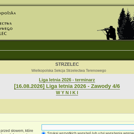
STRZELEC
Wielkopolska Sekcja Strzelectwa Terenowego
Liga letnia 2026 - terminarz
[16.08.2026] Liga letnia 2026 - Zawody 4/6
W Y N I K I
przed słowem, które
Szukaj wszystkich wyrażeń lub użyj wyrażenia wpr