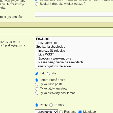
ielonych
|
wewnątrz
Szukaj któregokolwiek z wyrażeń
tąpić. Możesz użyć
ków.
go ciągu znaków.
ą przeszukiwane
a”, jest wyłączona.
Tak
Nie
Temat i treść posta
Tylko treść posta
Tylko tytuły tematów
Tylko pierwszy post tematu
Posty
Tematy
Rosnąco
Malejąco