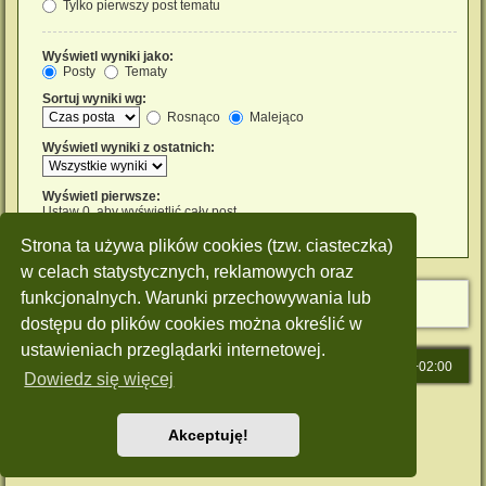
Tylko pierwszy post tematu
Wyświetl wyniki jako:
Posty
Tematy
Sortuj wyniki wg:
Rosnąco
Malejąco
Wyświetl wyniki z ostatnich:
Wyświetl pierwsze:
Ustaw 0, aby wyświetlić cały post.
znaków w poście
Strona ta używa plików cookies (tzw. ciasteczka)
w celach statystycznych, reklamowych oraz
funkcjonalnych. Warunki przechowywania lub
dostępu do plików cookies można określić w
ustawieniach przeglądarki internetowej.
Strona główna
Strefa czasowa
UTC+02:00
Dowiedz się więcej
Technologię dostarcza
phpBB
® Forum Software © phpBB Limited
Polski pakiet językowy dostarcza
phpBB.pl
Akceptuję!
Style: Green-Style by Joyce&Luna
phpBB-Style-Design
Zasady ochrony danych osobowych
|
Regulamin