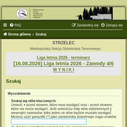
FAQ
Zarejestruj się
Zaloguj się
Strona główna
Szukaj
STRZELEC
Wielkopolska Sekcja Strzelectwa Terenowego
Liga letnia 2026 - terminarz
[16.08.2026] Liga letnia 2026 - Zawody 4/6
W Y N I K I
Szukaj
Wyszukiwanie
Szukaj wg słów kluczowych:
Umieść
+
przed słowem, które musi wystąpić oraz
-
przed słowem,
które nie może wystąpić. Jeśli umieścisz listę słów oddzielonych
|
wewnątrz nawiasów, tylko jedno ze słów będzie musiało wystąpić.
Możesz użyć gwiazdki (*) jako zamiennika dowolnego ciągu znaków.