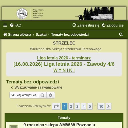
FAQ
Zarejestruj się
Zaloguj się
S
Strona główna
Szukaj
Tematy bez odpowiedzi
z
STRZELEC
u
Wielkopolska Sekcja Strzelectwa Terenowego
k
Liga letnia 2026 - terminarz
[16.08.2026] Liga letnia 2026 - Zawody 4/6
a
W Y N I K I
j
Tematy bez odpowiedzi
Wyszukiwanie zaawansowane
Szukaj
Wyszukiwanie zaawansowane
Strona
1
z
10
1
2
3
4
5
10
Następn
Znaleziono 228 wyników
…
Tematy
9 rocznica sklepu AMW W Poznaniu