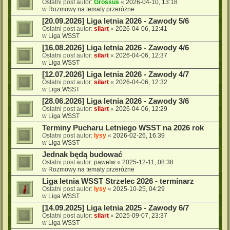
Ostatni post autor:
Grossus
«
2026-04-10, 13:18
w
Rozmowy na tematy przeróżne
[20.09.2026] Liga letnia 2026 - Zawody 5/6
Ostatni post autor:
silart
«
2026-04-06, 12:41
w
Liga WSST
[16.08.2026] Liga letnia 2026 - Zawody 4/6
Ostatni post autor:
silart
«
2026-04-06, 12:37
w
Liga WSST
[12.07.2026] Liga letnia 2026 - Zawody 4/7
Ostatni post autor:
silart
«
2026-04-06, 12:32
w
Liga WSST
[28.06.2026] Liga letnia 2026 - Zawody 3/6
Ostatni post autor:
silart
«
2026-04-06, 12:29
w
Liga WSST
Terminy Pucharu Letniego WSST na 2026 rok
Ostatni post autor:
lysy
«
2026-02-26, 16:39
w
Liga WSST
Jednak będą budować
Ostatni post autor:
pawelw
«
2025-12-11, 08:38
w
Rozmowy na tematy przeróżne
Liga letnia WSST Strzelec 2026 - terminarz
Ostatni post autor:
lysy
«
2025-10-25, 04:29
w
Liga WSST
[14.09.2025] Liga letnia 2025 - Zawody 6/7
Ostatni post autor:
silart
«
2025-09-07, 23:37
w
Liga WSST