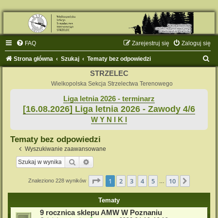
FAQ
Zarejestruj się
Zaloguj się
S
Strona główna
Szukaj
Tematy bez odpowiedzi
z
STRZELEC
u
Wielkopolska Sekcja Strzelectwa Terenowego
k
Liga letnia 2026 - terminarz
[16.08.2026] Liga letnia 2026 - Zawody 4/6
a
W Y N I K I
j
Tematy bez odpowiedzi
Wyszukiwanie zaawansowane
Szukaj
Wyszukiwanie zaawansowane
Strona
1
z
10
1
2
3
4
5
10
Następn
Znaleziono 228 wyników
…
Tematy
9 rocznica sklepu AMW W Poznaniu