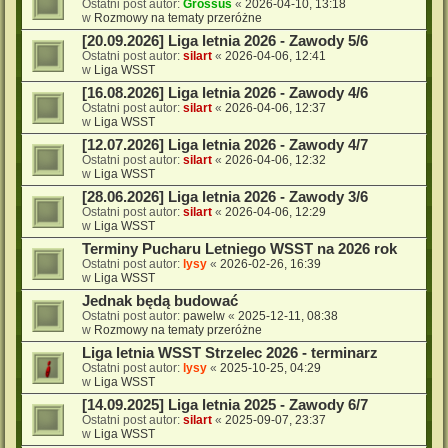
Ostatni post autor:
Grossus
«
2026-04-10, 13:18
w
Rozmowy na tematy przeróżne
[20.09.2026] Liga letnia 2026 - Zawody 5/6
Ostatni post autor:
silart
«
2026-04-06, 12:41
w
Liga WSST
[16.08.2026] Liga letnia 2026 - Zawody 4/6
Ostatni post autor:
silart
«
2026-04-06, 12:37
w
Liga WSST
[12.07.2026] Liga letnia 2026 - Zawody 4/7
Ostatni post autor:
silart
«
2026-04-06, 12:32
w
Liga WSST
[28.06.2026] Liga letnia 2026 - Zawody 3/6
Ostatni post autor:
silart
«
2026-04-06, 12:29
w
Liga WSST
Terminy Pucharu Letniego WSST na 2026 rok
Ostatni post autor:
lysy
«
2026-02-26, 16:39
w
Liga WSST
Jednak będą budować
Ostatni post autor:
pawelw
«
2025-12-11, 08:38
w
Rozmowy na tematy przeróżne
Liga letnia WSST Strzelec 2026 - terminarz
Ostatni post autor:
lysy
«
2025-10-25, 04:29
w
Liga WSST
[14.09.2025] Liga letnia 2025 - Zawody 6/7
Ostatni post autor:
silart
«
2025-09-07, 23:37
w
Liga WSST