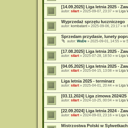
[14.09.2025] Liga letnia 2025 - Za
autor:
silart
»
2025-09-07, 23:37
» w
Liga
Wyprzedaż sprzętu łuczniczego
autor:
kombatant
»
2025-09-06, 23:17
» w
Sprzedam przydasie, lunety popr
autor:
WuDe
»
2025-09-01, 14:55
» w
[17.08.2025] Liga letnia 2025 - Za
autor:
silart
»
2025-07-28, 18:50
» w
Liga
[04.05.2025] Liga letnia 2025 - Za
autor:
silart
»
2025-04-15, 13:08
» w
Liga
Liga letnia 2025 - terminarz
autor:
silart
»
2025-04-01, 20:44
» w
Liga
[03.11.2024] Liga zimowa 2024/25
autor:
silart
»
2024-10-25, 00:04
» w
Liga
[22.09.2024] Liga letnia 2024 - Za
autor:
silart
»
2024-09-03, 23:16
» w
Liga
Mistrzostwa Polski w Sylwetkach