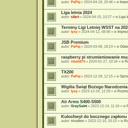
autor:
PaPaj
»
2024-04-16, 20:46
» w
Impre
Liga letnia 2024
autor:
silart
»
2024-04-15, 10:27
» w
Liga
Terminy Ligi Letniej WSST na 202
autor:
lysy
»
2024-04-12, 08:06
» w
Imprez
JSB Premium
autor:
PaPaj
»
2024-03-08, 18:23
» w
Odda
raspberry pi strumieniowanie mu
autor:
slawol75
»
2024-01-27, 10:34
» w
R
TX200
autor:
PaPaj
»
2023-12-29, 12:15
» w
Sprz
Wigilia Świąt Bożego Narodzenia 
autor:
lysy
»
2023-12-24, 12:29
» w
Rozmo
Air Arms S400-S500
autor:
GraySaint
»
2023-12-14, 11:16
» w
Kulochwyt do bocznego zapłonu 
autor:
ninalken
»
2023-12-10, 20:15
» w
Ro