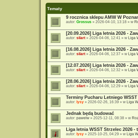
Tematy
9 rocznica sklepu AMW W Pozna
autor:
Grossus
»
2026-04-10, 13:18
» w
R
[20.09.2026] Liga letnia 2026 - Za
autor:
silart
»
2026-04-06, 12:41
» w
Liga
[16.08.2026] Liga letnia 2026 - Za
autor:
silart
»
2026-04-06, 12:37
» w
Liga
[12.07.2026] Liga letnia 2026 - Za
autor:
silart
»
2026-04-06, 12:32
» w
Liga
[28.06.2026] Liga letnia 2026 - Za
autor:
silart
»
2026-04-06, 12:29
» w
Liga
Terminy Pucharu Letniego WSST 
autor:
lysy
»
2026-02-26, 16:39
» w
Liga 
Jednak będą budować
autor:
pawelw
»
2025-12-11, 08:38
» w
Roz
Liga letnia WSST Strzelec 2026 - 
autor:
lysy
»
2025-10-25, 04:29
» w
Liga 