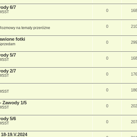
wody 6/7
0
16
 WSST
0
21
Rozmowy na tematy przeróżne
awione fotki
0
29
Sprzedam
wody 5/7
0
16
 WSST
wody 2/7
0
17
 WSST
0
18
 WSST
 - Zawody 1/5
0
20
 WSST
wody 5/6
0
20
 WSST
 18-19.V.2024