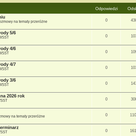
Odpowiedzi
Ods
niu
0
43
ozmowy na tematy przeróżne
wody 5/6
0
10
 WSST
wody 4/6
0
10
 WSST
wody 4/7
0
10
 WSST
wody 3/6
0
14
 WSST
na 2026 rok
0
30
WSST
0
11
mowy na tematy przeróżne
terminarz
0
16
WSST