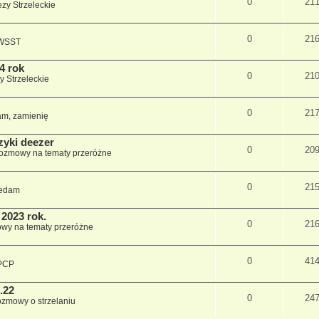
0
21
zy Strzeleckie
0
21
 WSST
4 rok
0
21
y Strzeleckie
0
21
m, zamienię
zyki deezer
0
20
ozmowy na tematy przeróżne
0
21
edam
2023 rok.
0
21
wy na tematy przeróżne
0
41
PCP
.22
0
24
zmowy o strzelaniu