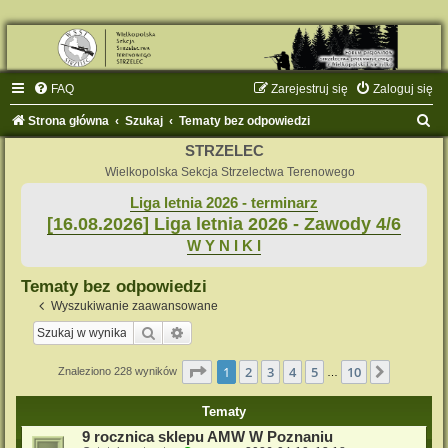
FAQ
Zarejestruj się
Zaloguj się
S
Strona główna
Szukaj
Tematy bez odpowiedzi
z
STRZELEC
u
Wielkopolska Sekcja Strzelectwa Terenowego
k
Liga letnia 2026 - terminarz
[16.08.2026] Liga letnia 2026 - Zawody 4/6
a
W Y N I K I
j
Tematy bez odpowiedzi
Wyszukiwanie zaawansowane
Szukaj
Wyszukiwanie zaawansowane
Strona
1
z
10
1
2
3
4
5
10
Następn
Znaleziono 228 wyników
…
Tematy
9 rocznica sklepu AMW W Poznaniu