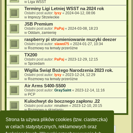
w
Liga WSST
Terminy Ligi Letniej WSST na 2024 rok
Ostatni post autor:
lysy
«
2024-04-12, 08:06
w
Imprezy Strzeleckie
JSB Premium
Ostatni post autor:
PaPaj
«
2024-03-08, 18:23
w
Oddam, zamienię
raspberry pi strumieniowanie muzyki deezer
Ostatni post autor:
slawol75
«
2024-01-27, 10:34
w
Rozmowy na tematy przeróżne
TX200
Ostatni post autor:
PaPaj
«
2023-12-29, 12:15
w
Sprzedam
Wigilia Świąt Bożego Narodzenia 2023 rok.
Ostatni post autor:
lysy
«
2023-12-24, 12:29
w
Rozmowy na tematy przeróżne
Air Arms S400-S500
Ostatni post autor:
GraySaint
«
2023-12-14, 11:16
w
PCP
Kulochwyt do bocznego zapłonu .22
Ostatni post autor:
ninalken
«
2023-12-10, 20:15
w
Rozmowy o strzelaniu
Strona ta używa plików cookies (tzw. ciasteczka)
w celach statystycznych, reklamowych oraz
Strona
1
z
10
1
2
3
4
5
10
Następn
Znaleziono 228 wyników
…