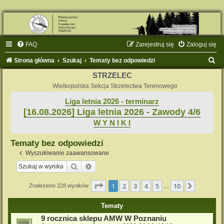
FAQ
Zarejestruj się
Zaloguj się
S
Strona główna
Szukaj
Tematy bez odpowiedzi
z
STRZELEC
u
Wielkopolska Sekcja Strzelectwa Terenowego
k
Liga letnia 2026 - terminarz
[16.08.2026] Liga letnia 2026 - Zawody 4/6
a
W Y N I K I
j
Tematy bez odpowiedzi
Wyszukiwanie zaawansowane
Szukaj
Wyszukiwanie zaawansowane
Strona
1
z
10
1
2
3
4
5
10
Następn
Znaleziono 228 wyników
…
Tematy
9 rocznica sklepu AMW W Poznaniu