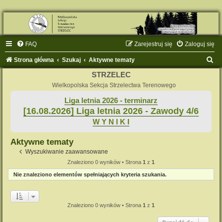
FAQ
Zarejestruj się
Zaloguj się
S
Strona główna
Szukaj
Aktywne tematy
z
STRZELEC
u
Wielkopolska Sekcja Strzelectwa Terenowego
k
Liga letnia 2026 - terminarz
[16.08.2026] Liga letnia 2026 - Zawody 4/6
a
W Y N I K I
j
Aktywne tematy
Wyszukiwanie zaawansowane
Znaleziono 0 wyników • Strona
1
z
1
Nie znaleziono elementów spełniających kryteria szukania.
Znaleziono 0 wyników • Strona
1
z
1