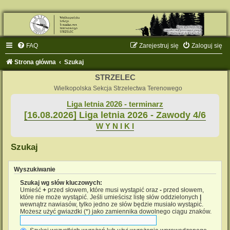
FAQ
Zarejestruj się
Zaloguj się
Strona główna
Szukaj
STRZELEC
Wielkopolska Sekcja Strzelectwa Terenowego
Liga letnia 2026 - terminarz
[16.08.2026] Liga letnia 2026 - Zawody 4/6
W Y N I K I
Szukaj
Wyszukiwanie
Szukaj wg słów kluczowych:
Umieść
+
przed słowem, które musi wystąpić oraz
-
przed słowem,
które nie może wystąpić. Jeśli umieścisz listę słów oddzielonych
|
wewnątrz nawiasów, tylko jedno ze słów będzie musiało wystąpić.
Możesz użyć gwiazdki (*) jako zamiennika dowolnego ciągu znaków.