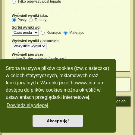
Tylko pierwszy post tematu
Wyświetl wyniki jako:
Posty
Tematy
Sortuj wyniki wg:
Rosnąco
Malejąco
Wyświetl wyniki z ostatnich:
Wyświetl pierwsze:
Ustaw 0, aby wyświetlić cały post.
znaków w poście
Strona ta używa plików cookies (tzw. ciasteczka)
w celach statystycznych, reklamowych oraz
funkcjonalnych. Warunki przechowywania lub
dostępu do plików cookies można określić w
ustawieniach przeglądarki internetowej.
Strona główna
Strefa czasowa
UTC+02:00
Dowiedz się więcej
Technologię dostarcza
phpBB
® Forum Software © phpBB Limited
Polski pakiet językowy dostarcza
phpBB.pl
Akceptuję!
Style: Green-Style by Joyce&Luna
phpBB-Style-Design
Zasady ochrony danych osobowych
|
Regulamin