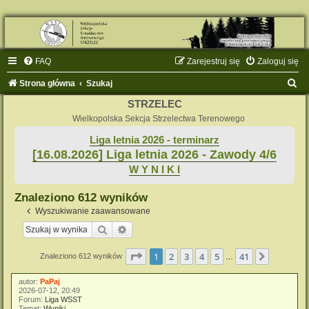
FAQ
Zarejestruj się
Zaloguj się
S
Strona główna
Szukaj
z
STRZELEC
u
Wielkopolska Sekcja Strzelectwa Terenowego
k
Liga letnia 2026 - terminarz
[16.08.2026] Liga letnia 2026 - Zawody 4/6
a
W Y N I K I
j
Znaleziono 612 wyników
Wyszukiwanie zaawansowane
Szukaj
Wyszukiwanie zaawansowane
Strona
1
z
41
1
2
3
4
5
41
Następn
Znaleziono 612 wyników
…
autor:
PaPaj
2026-07-12, 20:49
Forum:
Liga WSST
Temat:
Wyniki