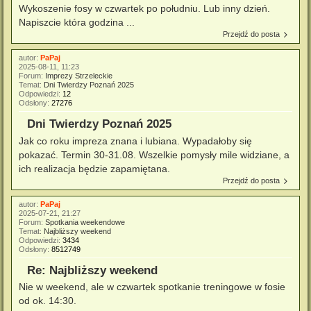
Wykoszenie fosy w czwartek po południu. Lub inny dzień.
Napiszcie która godzina ...
Przejdź do posta
autor:
PaPaj
2025-08-11, 11:23
Forum:
Imprezy Strzeleckie
Temat:
Dni Twierdzy Poznań 2025
Odpowiedzi:
12
Odsłony:
27276
Dni Twierdzy Poznań 2025
Jak co roku impreza znana i lubiana. Wypadałoby się
pokazać. Termin 30-31.08. Wszelkie pomysły mile widziane, a
ich realizacja będzie zapamiętana.
Przejdź do posta
autor:
PaPaj
2025-07-21, 21:27
Forum:
Spotkania weekendowe
Temat:
Najbliższy weekend
Odpowiedzi:
3434
Odsłony:
8512749
Re: Najbliższy weekend
Nie w weekend, ale w czwartek spotkanie treningowe w fosie
od ok. 14:30.