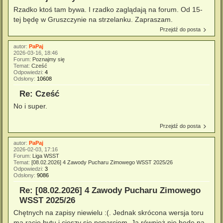
Rzadko ktoś tam bywa. I rzadko zaglądają na forum. Od 15-
tej będę w Gruszczynie na strzelanku. Zapraszam.
Przejdź do posta
autor:
PaPaj
2026-03-16, 18:46
Forum:
Poznajmy się
Temat:
Cześć
Odpowiedzi:
4
Odsłony:
10608
Re: Cześć
No i super.
Przejdź do posta
autor:
PaPaj
2026-02-03, 17:16
Forum:
Liga WSST
Temat:
[08.02.2026] 4 Zawody Pucharu Zimowego WSST 2025/26
Odpowiedzi:
3
Odsłony:
9086
Re: [08.02.2026] 4 Zawody Pucharu Zimowego
WSST 2025/26
Chętnych na zapisy niewielu :(. Jednak skrócona wersja toru
ma rację bytu i cieszy się poparciem. Ja również nie będę na