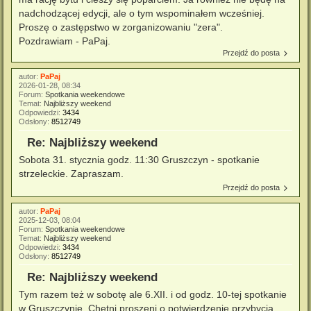
nadchodzącej edycji, ale o tym wspominałem wcześniej.
Proszę o zastępstwo w zorganizowaniu "zera".
Pozdrawiam - PaPaj.
Przejdź do posta
autor:
PaPaj
2026-01-28, 08:34
Forum:
Spotkania weekendowe
Temat:
Najbliższy weekend
Odpowiedzi:
3434
Odsłony:
8512749
Re: Najbliższy weekend
Sobota 31. stycznia godz. 11:30 Gruszczyn - spotkanie
strzeleckie. Zapraszam.
Przejdź do posta
autor:
PaPaj
2025-12-03, 08:04
Forum:
Spotkania weekendowe
Temat:
Najbliższy weekend
Odpowiedzi:
3434
Odsłony:
8512749
Re: Najbliższy weekend
Tym razem też w sobotę ale 6.XII. i od godz. 10-tej spotkanie
w Gruszczynie. Chętni proszeni o potwierdzenie przybycia.