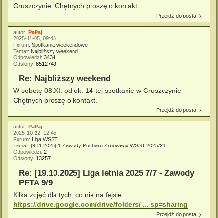
Gruszczynie. Chętnych proszę o kontakt.
Przejdź do posta
autor:
PaPaj
2025-11-05, 09:43
Forum:
Spotkania weekendowe
Temat:
Najbliższy weekend
Odpowiedzi:
3434
Odsłony:
8512749
Re: Najbliższy weekend
W sobotę 08.XI. od ok. 14-tej spotkanie w Gruszczynie.
Chętnych proszę o kontakt.
Przejdź do posta
autor:
PaPaj
2025-10-22, 12:45
Forum:
Liga WSST
Temat:
[9.11.2025] 1 Zawody Pucharu Zimowego WSST 2025/26
Odpowiedzi:
2
Odsłony:
13257
Re: [19.10.2025] Liga letnia 2025 7/7 - Zawody
PFTA 9/9
Kilka zdjęć dla tych, co nie na fejsie.
https://drive.google.com/drive/folders/ ... sp=sharing
Przejdź do posta