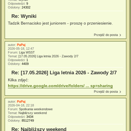
Odpowiedzi:
9
Odsłony:
24302
Re: Wyniki
Tadzik Bernacisko jest juniorem - proszę o przeniesienie.
Przejdź do posta
autor:
PaPaj
2026-05-18, 12:47
Forum:
Liga WSST
Temat:
[17.05.2026] Liga letnia 2026 - Zawody 2/7
Odpowiedzi:
1
Odsłony:
4409
Re: [17.05.2026] Liga letnia 2026 - Zawody 2/7
Kilka zdjęć:
https://drive.google.com/drive/folders/ ... sp=sharing
Przejdź do posta
autor:
PaPaj
2026-04-18, 22:18
Forum:
Spotkania weekendowe
Temat:
Najbliższy weekend
Odpowiedzi:
3434
Odsłony:
8512749
Re: Najbliższy weekend