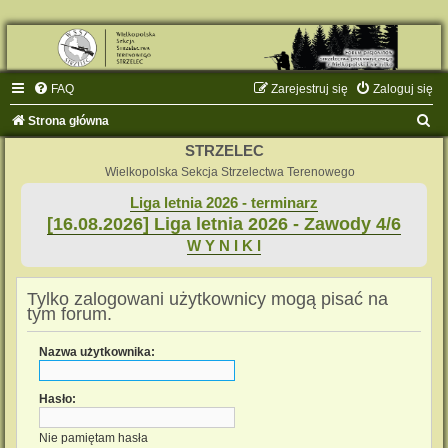
FAQ
Zarejestruj się
Zaloguj się
S
Strona główna
z
STRZELEC
u
Wielkopolska Sekcja Strzelectwa Terenowego
k
Liga letnia 2026 - terminarz
[16.08.2026] Liga letnia 2026 - Zawody 4/6
a
W Y N I K I
j
Tylko zalogowani użytkownicy mogą pisać na
tym forum.
Nazwa użytkownika:
Hasło:
Nie pamiętam hasła