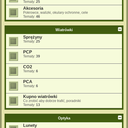
Tematy:
25
Akcesoria
Pokrowce, walizki, okulary ochronne, cele
Tematy:
46
Wiatrówki
Sprężyny
Tematy:
25
PCP
Tematy:
39
CO2
Tematy:
6
PCA
Tematy:
6
Kupno wiatrówki
Co zrobić aby dobrze trafić, poradniki
Tematy:
13
Optyka
Lunety