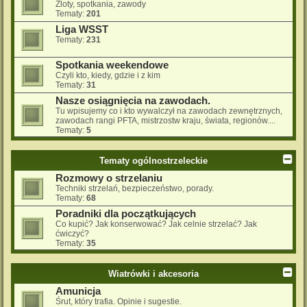
Zloty, spotkania, zawody
Tematy:
201
Liga WSST
Tematy:
231
Spotkania weekendowe
Czyli kto, kiedy, gdzie i z kim
Tematy:
31
Nasze osiągnięcia na zawodach.
Tu wpisujemy co i kto wywalczył na zawodach zewnętrznych,
zawodach rangi PFTA, mistrzostw kraju, świata, regionów....
Tematy:
5
Tematy ogólnostrzeleckie
Rozmowy o strzelaniu
Techniki strzelań, bezpieczeństwo, porady.
Tematy:
68
Poradniki dla początkujących
Co kupić? Jak konserwować? Jak celnie strzelać? Jak
ćwiczyć?
Tematy:
35
Wiatrówki i akcesoria
Amunicja
Śrut, który trafia. Opinie i sugestie.