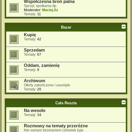
Współczesna broń palna
Sprzęt, spotkania itp.
Moderator:
Maciej.Sz
Tematy:
11
Bazar
Kupię
Tematy:
42
Sprzedam
Tematy:
67
Oddam, zamienię
Tematy:
9
Archiwum
Oferty zakończone / usunięte
Tematy:
20
Cała Reszta
Na wesoło
Tematy:
34
Rozmowy na tematy przeróżne
Nie samym strzelaniem człowiek żyje.