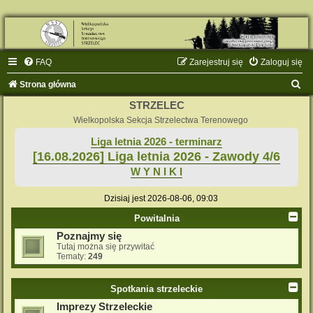
FAQ
Zarejestruj się
Zaloguj się
S
Strona główna
z
STRZELEC
u
Wielkopolska Sekcja Strzelectwa Terenowego
k
Liga letnia 2026 - terminarz
[16.08.2026] Liga letnia 2026 - Zawody 4/6
a
W Y N I K I
j
Dzisiaj jest 2026-08-06, 09:03
Powitalnia
Poznajmy się
Tutaj można się przywitać
Tematy:
249
Spotkania strzeleckie
Imprezy Strzeleckie