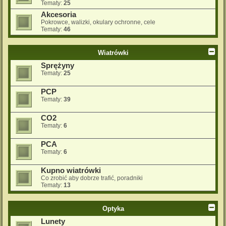
Tematy:
25
Akcesoria
Pokrowce, walizki, okulary ochronne, cele
Tematy:
46
Wiatrówki
Sprężyny
Tematy:
25
PCP
Tematy:
39
CO2
Tematy:
6
PCA
Tematy:
6
Kupno wiatrówki
Co zrobić aby dobrze trafić, poradniki
Tematy:
13
Optyka
Lunety