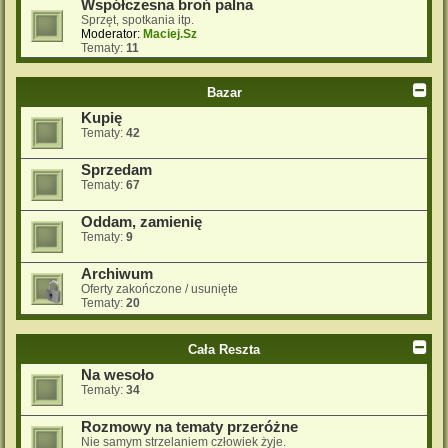
Współczesna broń palna
Sprzęt, spotkania itp.
Moderator:
Maciej.Sz
Tematy:
11
Bazar
Kupię
Tematy:
42
Sprzedam
Tematy:
67
Oddam, zamienię
Tematy:
9
Archiwum
Oferty zakończone / usunięte
Tematy:
20
Cała Reszta
Na wesoło
Tematy:
34
Rozmowy na tematy przeróżne
Nie samym strzelaniem człowiek żyje.