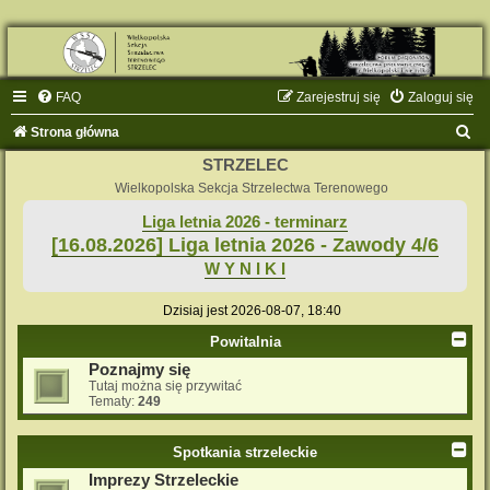
FAQ
Zarejestruj się
Zaloguj się
S
Strona główna
z
STRZELEC
u
Wielkopolska Sekcja Strzelectwa Terenowego
k
Liga letnia 2026 - terminarz
[16.08.2026] Liga letnia 2026 - Zawody 4/6
a
W Y N I K I
j
Dzisiaj jest 2026-08-07, 18:40
Powitalnia
Poznajmy się
Tutaj można się przywitać
Tematy:
249
Spotkania strzeleckie
Imprezy Strzeleckie