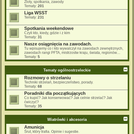
Zloty, spotkania, zawody
Tematy:
201
Liga WSST
Tematy:
231
Spotkania weekendowe
Czyli kto, kiedy, gdzie i z kim
Tematy:
31
Nasze osiągnięcia na zawodach.
Tu wpisujemy co i kto wywalczył na zawodach zewnętrznych,
zawodach rangi PFTA, mistrzostw kraju, świata, regionów....
Tematy:
5
Tematy ogólnostrzeleckie
Rozmowy o strzelaniu
Techniki strzelań, bezpieczeństwo, porady.
Tematy:
68
Poradniki dla początkujących
Co kupić? Jak konserwować? Jak celnie strzelać? Jak
ćwiczyć?
Tematy:
35
Wiatrówki i akcesoria
Amunicja
Śrut, który trafia. Opinie i sugestie.