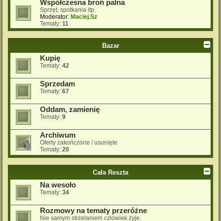
Współczesna broń palna
Sprzęt, spotkania itp.
Moderator:
Maciej.Sz
Tematy:
11
Bazar
Kupię
Tematy:
42
Sprzedam
Tematy:
67
Oddam, zamienię
Tematy:
9
Archiwum
Oferty zakończone / usunięte
Tematy:
20
Cała Reszta
Na wesoło
Tematy:
34
Rozmowy na tematy przeróżne
Nie samym strzelaniem człowiek żyje.