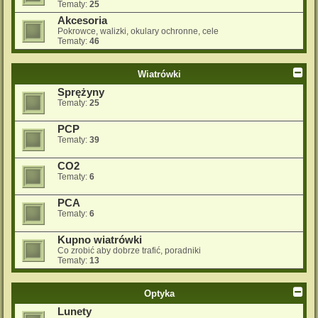
Tematy:
25
Akcesoria
Pokrowce, walizki, okulary ochronne, cele
Tematy:
46
Wiatrówki
Sprężyny
Tematy:
25
PCP
Tematy:
39
CO2
Tematy:
6
PCA
Tematy:
6
Kupno wiatrówki
Co zrobić aby dobrze trafić, poradniki
Tematy:
13
Optyka
Lunety