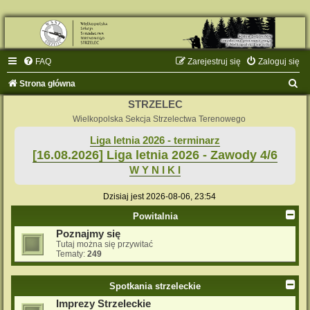
FAQ
Zarejestruj się
Zaloguj się
S
Strona główna
z
STRZELEC
u
Wielkopolska Sekcja Strzelectwa Terenowego
k
Liga letnia 2026 - terminarz
[16.08.2026] Liga letnia 2026 - Zawody 4/6
a
W Y N I K I
j
Dzisiaj jest 2026-08-06, 23:54
Powitalnia
Poznajmy się
Tutaj można się przywitać
Tematy:
249
Spotkania strzeleckie
Imprezy Strzeleckie