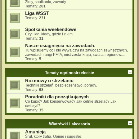
Zloty, spotkania, zawody
Tematy:
201
Liga WSST
Tematy:
231
Spotkania weekendowe
Czyli kto, kiedy, gdzie i z kim
Tematy:
31
Nasze osiągnięcia na zawodach.
Tu wpisujemy co i kto wywalczył na zawodach zewnętrznych,
zawodach rangi PFTA, mistrzostw kraju, świata, regionów....
Tematy:
5
Tematy ogólnostrzeleckie
Rozmowy o strzelaniu
Techniki strzelań, bezpieczeństwo, porady.
Tematy:
68
Poradniki dla początkujących
Co kupić? Jak konserwować? Jak celnie strzelać? Jak
ćwiczyć?
Tematy:
35
Wiatrówki i akcesoria
Amunicja
Śrut, który trafia. Opinie i sugestie.