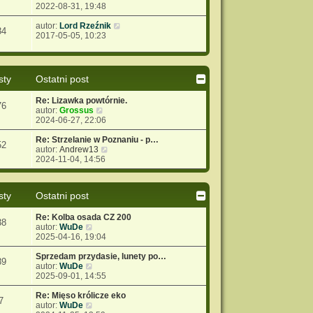
y
2022-08-31, 19:48
w
j
p
ś
s
n
o
w
W
autor:
Lord Rzeźnik
z
o
s
34
i
y
2017-05-05, 10:23
y
w
t
e
ś
p
s
t
w
o
z
l
i
s
y
n
e
t
p
sty
Ostatni post
a
t
o
j
l
s
Re: Lizawka powtórnie.
n
n
76
t
W
autor:
Grossus
o
a
y
2024-06-27, 22:06
w
j
ś
s
n
w
Re: Strzelanie w Poznaniu - p…
z
o
52
i
W
autor:
Andrew13
y
w
e
y
2024-11-04, 14:56
p
s
t
ś
o
z
l
w
s
y
n
i
t
p
sty
Ostatni post
a
e
o
j
t
s
Re: Kolba osada CZ 200
n
l
t
38
W
autor:
WuDe
o
n
y
2025-04-16, 19:04
w
a
ś
s
j
w
Sprzedam przydasie, lunety po…
z
n
89
i
W
autor:
WuDe
y
o
e
y
2025-09-01, 14:55
p
w
t
ś
o
s
l
w
Re: Mięso królicze eko
s
z
7
n
i
W
autor:
WuDe
t
y