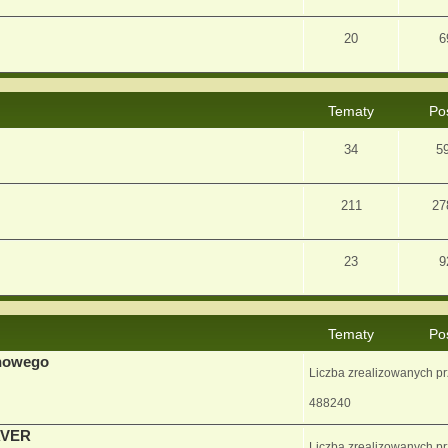
20
6
Tematy
Po
34
5
211
27
23
9
Tematy
Po
enowego
Liczba zrealizowanych p
488240
AVER
Liczba zrealizowanych p