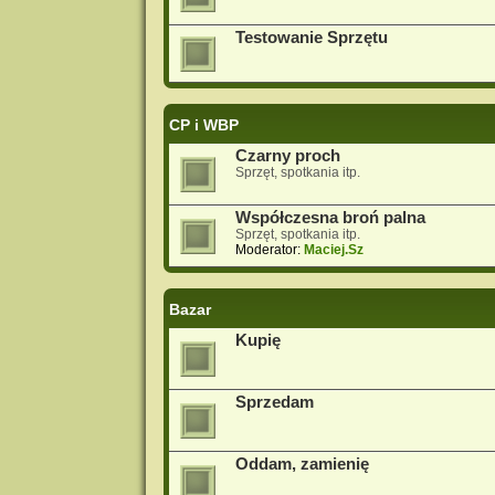
Testowanie Sprzętu
CP i WBP
Czarny proch
Sprzęt, spotkania itp.
Współczesna broń palna
Sprzęt, spotkania itp.
Moderator:
Maciej.Sz
Bazar
Kupię
Sprzedam
Oddam, zamienię