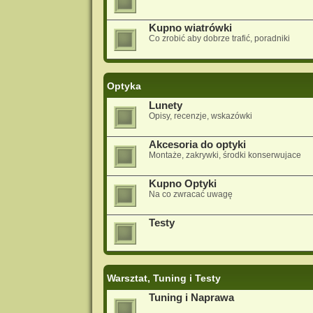
Kupno wiatrówki
Co zrobić aby dobrze trafić, poradniki
Optyka
Lunety
Opisy, recenzje, wskazówki
Akcesoria do optyki
Montaże, zakrywki, środki konserwujace
Kupno Optyki
Na co zwracać uwagę
Testy
Warsztat, Tuning i Testy
Tuning i Naprawa