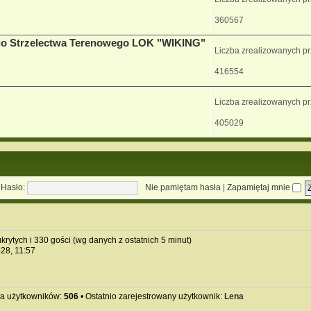
360567
go Strzelectwa Terenowego LOK "WIKING"
Liczba zrealizowanych p
416554
Liczba zrealizowanych p
405029
Hasło:
Nie pamiętam hasła
|
Zapamiętaj mnie
krytych i 330 gości (wg danych z ostatnich 5 minut)
-28, 11:57
ba użytkowników:
506
• Ostatnio zarejestrowany użytkownik:
Lena