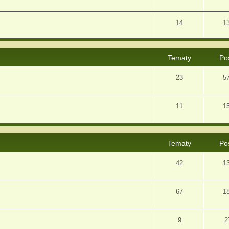
14
1
Tematy
Po
23
5
11
1
Tematy
Po
42
1
67
1
9
2