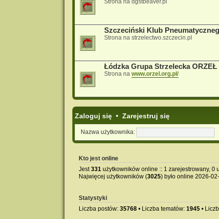
Strona na dgstbeaver.pl
Szczeciński Klub Pneumatyczne
Strona na strzelectwo.szczecin.pl
Łódzka Grupa Strzelecka ORZEŁ
Strona na
www.orzel.org.pl/
Zaloguj się
•
Zarejestruj się
Nazwa użytkownika:
Kto jest online
Jest
331
użytkowników online :: 1 zarejestrowany, 0 u
Najwięcej użytkowników (
3025
) było online 2026-02
Statystyki
Liczba postów:
35768
• Liczba tematów:
1945
• Licz