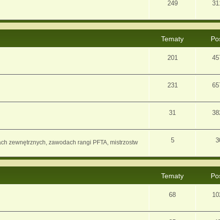
249
31
Tematy
Po
201
45
231
65
31
38
5
3
ach zewnętrznych, zawodach rangi PFTA, mistrzostw
Tematy
Po
68
10