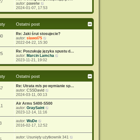
27
i
W
autor:
pawelw
y
o
t
e
y
2024-01-07, 17:53
p
w
t
ś
o
s
l
w
s
z
n
i
t
y
sty
Ostatni post
a
e
p
j
t
o
Re: Jaki śrut stosujecie?
n
l
s
30
W
autor:
slawol75
o
n
t
y
2022-04-22, 15:30
w
a
ś
s
j
w
Re: Poszukuję języka spustu d…
z
n
25
i
W
autor:
Marcin Lamcha
y
o
e
y
2023-11-21, 19:02
p
w
t
ś
o
s
l
w
s
z
n
i
t
y
sty
Ostatni post
a
e
p
j
t
o
Re: Utrata m/s po wymianie sp…
n
l
s
57
W
autor:
CSSDavid
o
n
t
y
2024-03-11, 00:13
w
a
ś
s
j
w
Air Arms S400-S500
z
n
11
i
W
autor:
GraySaint
y
o
e
y
2023-12-14, 11:16
p
w
t
ś
o
s
W
l
w
autor:
WuDe
s
z
3
y
n
i
2016-02-17, 12:52
t
y
ś
a
e
p
w
j
t
o
W
autor:
Usunięty użytkownik 341
i
n
l
s
5