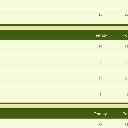
13
2
Tematy
Po
14
2
5
6
15
2
1
Tematy
Po
73
6