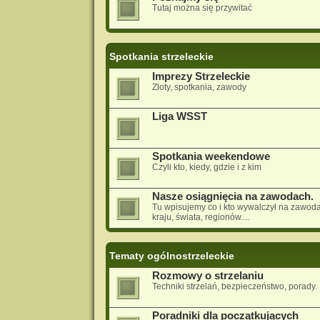
Tutaj można się przywitać
Spotkania strzeleckie
Imprezy Strzeleckie
Zloty, spotkania, zawody
Liga WSST
Spotkania weekendowe
Czyli kto, kiedy, gdzie i z kim
Nasze osiągnięcia na zawodach.
Tu wpisujemy co i kto wywalczył na zawod
kraju, świata, regionów....
Tematy ogólnostrzeleckie
Rozmowy o strzelaniu
Techniki strzelań, bezpieczeństwo, porady.
Poradniki dla początkujących