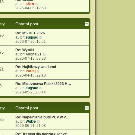
16
W
autor:
silart
y
2026-04-06, 12:53
ś
w
i
sty
Ostatni post
e
t
Re: MŚ HFT 2026
l
70
W
autor:
eugsad
n
y
2026-07-20, 15:51
a
ś
j
w
Re: Wyniki
n
75
i
W
autor:
Adonai21
o
e
y
2026-07-13, 08:33
w
t
ś
s
l
w
Re: Najbliższy weekend
z
21
W
n
i
autor:
PaPaj
y
y
a
e
2026-04-18, 22:18
p
ś
j
t
o
w
n
l
Re: Mistrzostwa Polski 2023 H…
s
0
i
o
W
n
autor:
eugsad
t
e
w
y
a
2023-05-23, 08:14
t
s
ś
j
l
z
w
n
n
y
i
o
sty
Ostatni post
a
p
e
w
j
o
t
s
Re: Napełnianie butli PCP w P…
n
s
l
z
26
W
autor:
WuDe
o
t
n
y
y
2026-06-21, 21:08
w
a
p
ś
s
j
o
w
Re: Trening dla początkującyc…
z
n
s