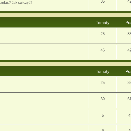
35
4
rzelać? Jak ćwiczyć?
Tematy
Po
25
3
46
4
Tematy
Po
25
3
39
6
6
4
6
4