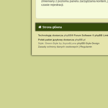
zmieniany z poziomu panelu zarządzania kontem, j
czasie rejestracji.
Strona główna
Technologię dostarcza
phpBB
® Forum Software © phpBB Limi
Polski pakiet językowy dostarcza
phpBB.pl
Style: Green-Style by Joyce&Luna
phpBB-Style-Design
Zasady ochrony danych osobowych
|
Regulamin