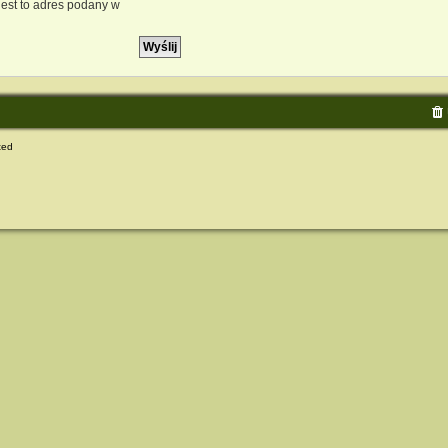
est to adres podany w
ted