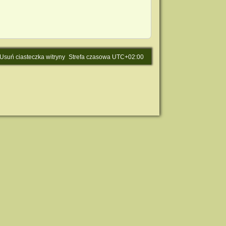
Usuń ciasteczka witryny
Strefa czasowa
UTC+02:00