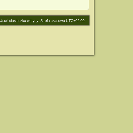
Usuń ciasteczka witryny
Strefa czasowa
UTC+02:00