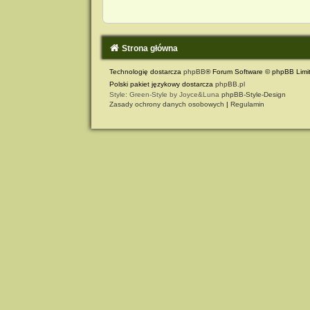
Strona główna
Technologię dostarcza
phpBB
® Forum Software © phpBB Limi
Polski pakiet językowy dostarcza
phpBB.pl
Style: Green-Style by Joyce&Luna
phpBB-Style-Design
Zasady ochrony danych osobowych
|
Regulamin