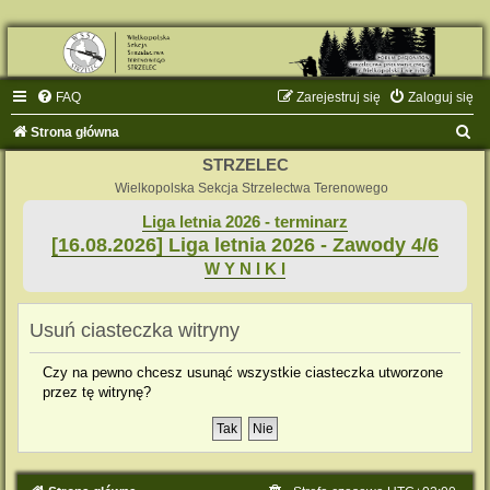
FAQ
Zarejestruj się
Zaloguj się
S
Strona główna
z
STRZELEC
u
Wielkopolska Sekcja Strzelectwa Terenowego
k
Liga letnia 2026 - terminarz
[16.08.2026] Liga letnia 2026 - Zawody 4/6
a
W Y N I K I
j
Usuń ciasteczka witryny
Czy na pewno chcesz usunąć wszystkie ciasteczka utworzone
przez tę witrynę?