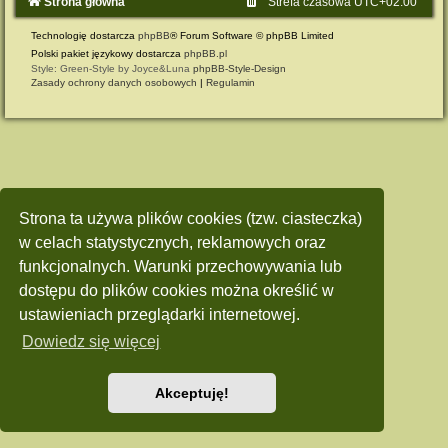
Strona główna
Strefa czasowa
UTC+02:00
Technologię dostarcza
phpBB
® Forum Software © phpBB Limited
Polski pakiet językowy dostarcza
phpBB.pl
Style: Green-Style by Joyce&Luna
phpBB-Style-Design
Zasady ochrony danych osobowych
|
Regulamin
Strona ta używa plików cookies (tzw. ciasteczka)
w celach statystycznych, reklamowych oraz
funkcjonalnych. Warunki przechowywania lub
dostępu do plików cookies można określić w
ustawieniach przeglądarki internetowej.
Dowiedz się więcej
Akceptuję!