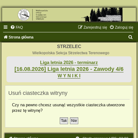
FAQ
Zarejestruj się
Zaloguj się
S
Strona główna
z
STRZELEC
u
Wielkopolska Sekcja Strzelectwa Terenowego
k
Liga letnia 2026 - terminarz
[16.08.2026] Liga letnia 2026 - Zawody 4/6
a
W Y N I K I
j
Usuń ciasteczka witryny
Czy na pewno chcesz usunąć wszystkie ciasteczka utworzone
przez tę witrynę?