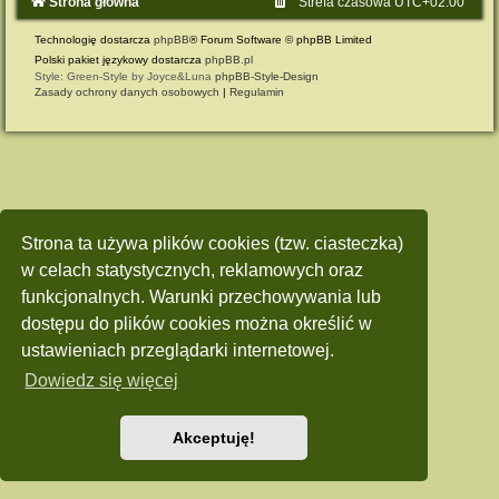
Strona główna
Strefa czasowa
UTC+02:00
Technologię dostarcza
phpBB
® Forum Software © phpBB Limited
Polski pakiet językowy dostarcza
phpBB.pl
Style: Green-Style by Joyce&Luna
phpBB-Style-Design
Zasady ochrony danych osobowych
|
Regulamin
Strona ta używa plików cookies (tzw. ciasteczka)
w celach statystycznych, reklamowych oraz
funkcjonalnych. Warunki przechowywania lub
dostępu do plików cookies można określić w
ustawieniach przeglądarki internetowej.
Dowiedz się więcej
Akceptuję!