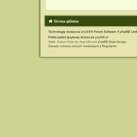
Strona główna
Technologię dostarcza
phpBB
® Forum Software © phpBB Limi
Polski pakiet językowy dostarcza
phpBB.pl
Style: Green-Style by Joyce&Luna
phpBB-Style-Design
Zasady ochrony danych osobowych
|
Regulamin