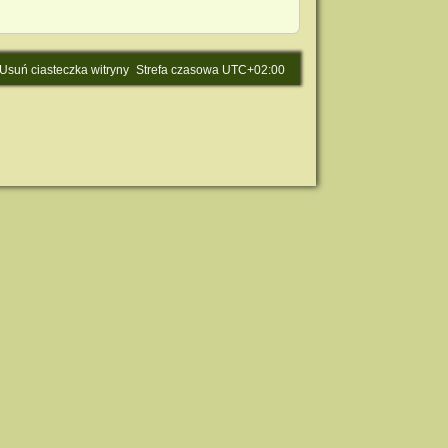
Usuń ciasteczka witryny
Strefa czasowa
UTC+02:00