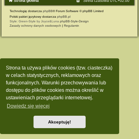
Strona główna
Strefa czasowa
UTC+02:00
Technologię dostarcza
phpBB
® Forum Software © phpBB Limited
Polski pakiet językowy dostarcza
phpBB.pl
Style: Green-Style by Joyce&Luna
phpBB-Style-Design
Zasady ochrony danych osobowych
|
Regulamin
Strona ta używa plików cookies (tzw. ciasteczka)
w celach statystycznych, reklamowych oraz
funkcjonalnych. Warunki przechowywania lub
dostępu do plików cookies można określić w
ustawieniach przeglądarki internetowej.
Dowiedz się więcej
Akceptuję!