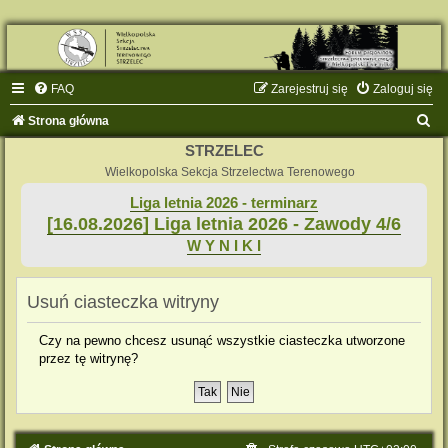
FAQ
Zarejestruj się
Zaloguj się
S
Strona główna
z
STRZELEC
u
Wielkopolska Sekcja Strzelectwa Terenowego
k
Liga letnia 2026 - terminarz
[16.08.2026] Liga letnia 2026 - Zawody 4/6
a
W Y N I K I
j
Usuń ciasteczka witryny
Czy na pewno chcesz usunąć wszystkie ciasteczka utworzone
przez tę witrynę?