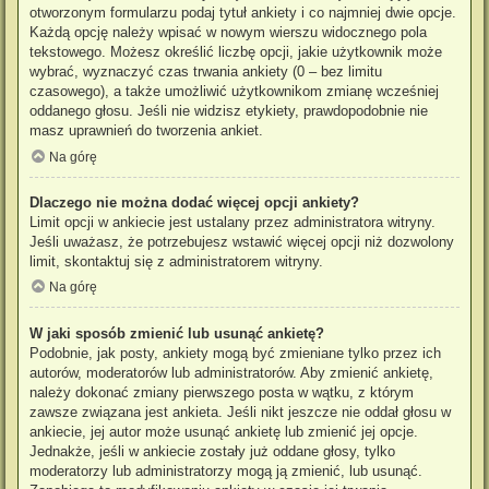
otworzonym formularzu podaj tytuł ankiety i co najmniej dwie opcje.
Każdą opcję należy wpisać w nowym wierszu widocznego pola
tekstowego. Możesz określić liczbę opcji, jakie użytkownik może
wybrać, wyznaczyć czas trwania ankiety (0 – bez limitu
czasowego), a także umożliwić użytkownikom zmianę wcześniej
oddanego głosu. Jeśli nie widzisz etykiety, prawdopodobnie nie
masz uprawnień do tworzenia ankiet.
Na górę
Dlaczego nie można dodać więcej opcji ankiety?
Limit opcji w ankiecie jest ustalany przez administratora witryny.
Jeśli uważasz, że potrzebujesz wstawić więcej opcji niż dozwolony
limit, skontaktuj się z administratorem witryny.
Na górę
W jaki sposób zmienić lub usunąć ankietę?
Podobnie, jak posty, ankiety mogą być zmieniane tylko przez ich
autorów, moderatorów lub administratorów. Aby zmienić ankietę,
należy dokonać zmiany pierwszego posta w wątku, z którym
zawsze związana jest ankieta. Jeśli nikt jeszcze nie oddał głosu w
ankiecie, jej autor może usunąć ankietę lub zmienić jej opcje.
Jednakże, jeśli w ankiecie zostały już oddane głosy, tylko
moderatorzy lub administratorzy mogą ją zmienić, lub usunąć.