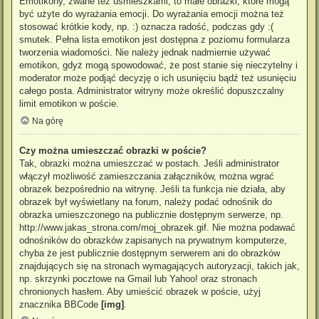
Emotikony, zwane też uśmieszkami, to małe obrazki, które mogą
być użyte do wyrażania emocji. Do wyrażania emocji można też
stosować krótkie kody, np. :) oznacza radość, podczas gdy :(
smutek. Pełna lista emotikon jest dostępna z poziomu formularza
tworzenia wiadomości. Nie należy jednak nadmiernie używać
emotikon, gdyż mogą spowodować, że post stanie się nieczytelny i
moderator może podjąć decyzję o ich usunięciu bądź też usunięciu
całego posta. Administrator witryny może określić dopuszczalny
limit emotikon w poście.
Na górę
Czy można umieszczać obrazki w poście?
Tak, obrazki można umieszczać w postach. Jeśli administrator
włączył możliwość zamieszczania załączników, można wgrać
obrazek bezpośrednio na witrynę. Jeśli ta funkcja nie działa, aby
obrazek był wyświetlany na forum, należy podać odnośnik do
obrazka umieszczonego na publicznie dostępnym serwerze, np.
http://www.jakas_strona.com/moj_obrazek.gif. Nie można podawać
odnośników do obrazków zapisanych na prywatnym komputerze,
chyba że jest publicznie dostępnym serwerem ani do obrazków
znajdujących się na stronach wymagających autoryzacji, takich jak,
np. skrzynki pocztowe na Gmail lub Yahoo! oraz stronach
chronionych hasłem. Aby umieścić obrazek w poście, użyj
znacznika BBCode
[img]
.