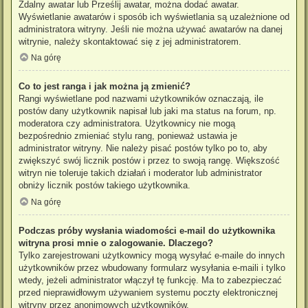
Zdalny awatar lub Prześlij awatar, można dodać awatar.
Wyświetlanie awatarów i sposób ich wyświetlania są uzależnione od
administratora witryny. Jeśli nie można używać awatarów na danej
witrynie, należy skontaktować się z jej administratorem.
Na górę
Co to jest ranga i jak można ją zmienić?
Rangi wyświetlane pod nazwami użytkowników oznaczają, ile
postów dany użytkownik napisał lub jaki ma status na forum, np.
moderatora czy administratora. Użytkownicy nie mogą
bezpośrednio zmieniać stylu rang, ponieważ ustawia je
administrator witryny. Nie należy pisać postów tylko po to, aby
zwiększyć swój licznik postów i przez to swoją rangę. Większość
witryn nie toleruje takich działań i moderator lub administrator
obniży licznik postów takiego użytkownika.
Na górę
Podczas próby wysłania wiadomości e-mail do użytkownika
witryna prosi mnie o zalogowanie. Dlaczego?
Tylko zarejestrowani użytkownicy mogą wysyłać e-maile do innych
użytkowników przez wbudowany formularz wysyłania e-maili i tylko
wtedy, jeżeli administrator włączył tę funkcję. Ma to zabezpieczać
przed nieprawidłowym używaniem systemu poczty elektronicznej
witryny przez anonimowych użytkowników.