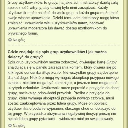
Grupy użytkowników, to grupy, na jakie administratorzy dzielą całą
społeczność witryny, aby łatwiej było nimi zarządzać. Każdy
użytkownik może należeć do wielu grup, a każda grupa może mieć
swoje własne uprawnienia. Dzięki temu administratorzy mogą łatwo
zmieniać uprawnienia wielu użytkowników naraz, nadawać
uprawnienia moderatora lub dawać dostęp użytkownikom do
prywatnego forum.
Na górę
Gdzie znajduje się spis grup użytkowników i jak można
dołączyć do grupy?
Spis grup użytkowników można zobaczyć, otwierając kartę
Grupy
znajdującą się w panelu zarządzania kontem, który otwiera się po
kliknięciu odnośnika
Moje konto
. Nie wszystkie grupy są dostępne
dla każdego. Niektóre mogą wymagać akceptacji przyjęcia nowego
członka, niektóre mogą być zamknięte, a jeszcze inne mogą mieć
ukrytych członków. Użytkownik może poprosić o przyjęcie do danej
grupy, naciskając odpowiedni przycisk. Prośba o przyjęcie do
grupy, która wymaga akceptacji przyjęcia nowego członka, musi
zostać zaakceptowana przez lidera grupy. Może on poprosić
użytkownika o podanie wyjaśnień, dlaczego chce on dołączyć do
tej grupy. W przypadku otrzymania negatywnej decyzji proszę nie
nękać lidera grupy pytaniami – widocznie miał on swoje powody.
Na górę