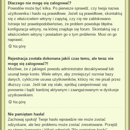
Dlaczego nie mogę się zalogować?
Powodów może być kilka. Po pierwsze sprawdź, czy twoja nazwa
użytkownika i hasło są prawidłowe. Jeżeli są prawidłowe, skontaktuj
się z właścicielem witryny i zapytaj, czy cię nie zablokowano.
Istnieje też prawdopodobieństwo, że problem powoduje błędna
konfiguracja witryny, na której znajduje się forum. Skontaktuj się z
właścicielem witryny i powiadom go o tym problemie. Musi on go
naprawić.
Na górę
Rejestracja została dokonana jakiś czas temu, ale teraz nie
mogę się zalogować?!
Możliwe, że z jakiegoś powodu administrator dezaktywował lub
usunął twoje konto. Wiele witryn, aby zmniejszyć rozmiar bazy
danych, cyklicznie usuwa użytkowników, którzy nic nie pisali przez
dłuższy czas. Jeśli tak się stało, spróbuj zarejestrować się
ponownie i bądź bardziej aktywnym i zaangażowanym w dyskusje
użytkownikiem.
Na górę
Nie pamiętam hasła!
Zachowaj spokój! Twoje hasło wprawdzie nie może zostać
odzyskane, ale bez problemu może zostać zresetowane. Przejdź
na stronę logowania i kliknij odnośnik “Nie pamiętam hasła”.