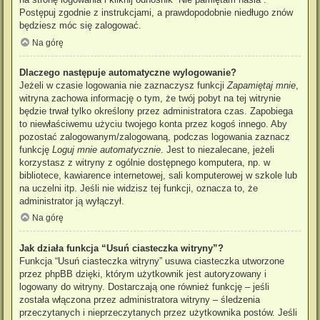
Postępuj zgodnie z instrukcjami, a prawdopodobnie niedługo znów
będziesz móc się zalogować.
Na górę
Dlaczego następuje automatyczne wylogowanie?
Jeżeli w czasie logowania nie zaznaczysz funkcji
Zapamiętaj mnie
,
witryna zachowa informację o tym, że twój pobyt na tej witrynie
będzie trwał tylko określony przez administratora czas. Zapobiega
to niewłaściwemu użyciu twojego konta przez kogoś innego. Aby
pozostać zalogowanym/zalogowaną, podczas logowania zaznacz
funkcję
Loguj mnie automatycznie
. Jest to niezalecane, jeżeli
korzystasz z witryny z ogólnie dostępnego komputera, np. w
bibliotece, kawiarence internetowej, sali komputerowej w szkole lub
na uczelni itp. Jeśli nie widzisz tej funkcji, oznacza to, że
administrator ją wyłączył.
Na górę
Jak działa funkcja “Usuń ciasteczka witryny”?
Funkcja “Usuń ciasteczka witryny” usuwa ciasteczka utworzone
przez phpBB dzięki, którym użytkownik jest autoryzowany i
logowany do witryny. Dostarczają one również funkcję – jeśli
została włączona przez administratora witryny – śledzenia
przeczytanych i nieprzeczytanych przez użytkownika postów. Jeśli