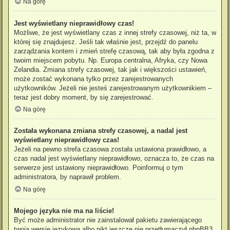
Na górę
Jest wyświetlany nieprawidłowy czas!
Możliwe, że jest wyświetlany czas z innej strefy czasowej, niż ta, w
której się znajdujesz. Jeśli tak właśnie jest, przejdź do panelu
zarządzania kontem i zmień strefę czasową, tak aby była zgodna z
twoim miejscem pobytu. Np. Europa centralna, Afryka, czy Nowa
Zelandia. Zmiana strefy czasowej, tak jak i większości ustawień,
może zostać wykonana tylko przez zarejestrowanych
użytkowników. Jeżeli nie jesteś zarejestrowanym użytkownikiem –
teraz jest dobry moment, by się zarejestrować.
Na górę
Została wykonana zmiana strefy czasowej, a nadal jest
wyświetlany nieprawidłowy czas!
Jeżeli na pewno strefa czasowa została ustawiona prawidłowo, a
czas nadal jest wyświetlany nieprawidłowo, oznacza to, że czas na
serwerze jest ustawiony nieprawidłowo. Poinformuj o tym
administratora, by naprawił problem.
Na górę
Mojego języka nie ma na liście!
Być może administrator nie zainstalował pakietu zawierającego
twoją wersję językową albo nikt jeszcze nie przetłumaczył phpBB3