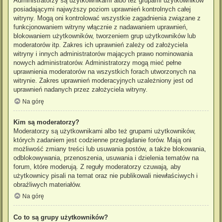
Administratorzy są użytkownikami albo też grupami użytkowników
posiadającymi najwyższy poziom uprawnień kontrolnych całej
witryny. Mogą oni kontrolować wszystkie zagadnienia związane z
funkcjonowaniem witryny włącznie z nadawaniem uprawnień,
blokowaniem użytkowników, tworzeniem grup użytkowników lub
moderatorów itp. Zakres ich uprawnień zależy od założyciela
witryny i innych administratorów mających prawo nominowania
nowych administratorów. Administratorzy mogą mieć pełne
uprawnienia moderatorów na wszystkich forach utworzonych na
witrynie. Zakres uprawnień moderacyjnych uzależniony jest od
uprawnień nadanych przez założyciela witryny.
Na górę
Kim są moderatorzy?
Moderatorzy są użytkownikami albo też grupami użytkowników,
których zadaniem jest codzienne przeglądanie forów. Mają oni
możliwość zmiany treści lub usuwania postów, a także blokowania,
odblokowywania, przenoszenia, usuwania i dzielenia tematów na
forum, które moderują. Z reguły moderatorzy czuwają, aby
użytkownicy pisali na temat oraz nie publikowali niewłaściwych i
obraźliwych materiałów.
Na górę
Co to są grupy użytkowników?