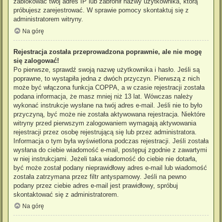
zablokować twój adres IP lub zabronił nazwy użytkownika, którą
próbujesz zarejestrować. W sprawie pomocy skontaktuj się z
administratorem witryny.
Na górę
Rejestracja została przeprowadzona poprawnie, ale nie mogę
się zalogować!
Po pierwsze, sprawdź swoją nazwę użytkownika i hasło. Jeśli są
poprawne, to wystąpiła jedna z dwóch przyczyn. Pierwszą z nich
może być włączona funkcja COPPA, a w czasie rejestracji została
podana informacja, że masz mniej niż 13 lat. Wówczas należy
wykonać instrukcje wysłane na twój adres e-mail. Jeśli nie to było
przyczyną, być może nie została aktywowana rejestracja. Niektóre
witryny przed pierwszym zalogowaniem wymagają aktywowania
rejestracji przez osobę rejestrującą się lub przez administratora.
Informacja o tym była wyświetlona podczas rejestracji. Jeśli została
wysłana do ciebie wiadomość e-mail, postępuj zgodnie z zawartymi
w niej instrukcjami. Jeżeli taka wiadomość do ciebie nie dotarła,
być może został podany nieprawidłowy adres e-mail lub wiadomość
została zatrzymana przez filtr antyspamowy. Jeśli na pewno
podany przez ciebie adres e-mail jest prawidłowy, spróbuj
skontaktować się z administratorem.
Na górę