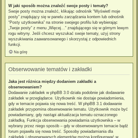
W jaki sposób można znaleźć swoje posty i tematy?
Swoje posty można znaleźć, klikając odnośnik “Wyświetl moje
posty” znajdujący się w panelu zarządzania kontem lub odnośnik
“Posty użytkownika” na stronie swojego profilu lub wybierając
„Twoje posty” z menu „Więcej…” znajdującego się w górnym lewym
rogu witryny. Jeśli chcesz wyszukać swoje tematy, użyj strony
wyszukiwania zaawansowanego i skorzystaj z odpowiednich
funkcji.
Na górę
Obserwowanie tematów i zakładki
Jaka jest różnica między dodaniem zakładki a
obserwowaniem?
Dodawanie zakładek w phpBB 3.0 działa podobnie jak dodawanie
zakładek w przeglądarce. Użytkownik nie dostaje powiadomienia,
gdy w temacie pojawia się nowa treść. W phpBB 3.1 dodawanie
zakładek przypomina obserwowanie tematu. Użytkownik może być
powiadamiany, gdy nastąpi aktualizacja tematu oznaczonego
zakładką. Funkcja obserwowania powiadamia użytkownika – w
wybrany przez niego sposób – gdy w obserwowanym temacie bądź
forum pojawiła się nowa treść. Sposoby powiadamiania dla
zakładek i obserwowanych elementów można konfigurować w