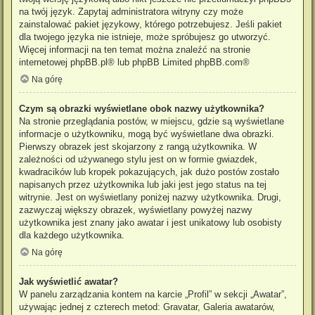
na twój język. Zapytaj administratora witryny czy może
zainstalować pakiet językowy, którego potrzebujesz. Jeśli pakiet
dla twojego języka nie istnieje, może spróbujesz go utworzyć.
Więcej informacji na ten temat można znaleźć na stronie
internetowej
phpBB.pl
® lub phpBB Limited
phpBB.com
®
Na górę
Czym są obrazki wyświetlane obok nazwy użytkownika?
Na stronie przeglądania postów, w miejscu, gdzie są wyświetlane
informacje o użytkowniku, mogą być wyświetlane dwa obrazki.
Pierwszy obrazek jest skojarzony z rangą użytkownika. W
zależności od używanego stylu jest on w formie gwiazdek,
kwadracików lub kropek pokazujących, jak dużo postów zostało
napisanych przez użytkownika lub jaki jest jego status na tej
witrynie. Jest on wyświetlany poniżej nazwy użytkownika. Drugi,
zazwyczaj większy obrazek, wyświetlany powyżej nazwy
użytkownika jest znany jako awatar i jest unikatowy lub osobisty
dla każdego użytkownika.
Na górę
Jak wyświetlić awatar?
W panelu zarządzania kontem na karcie „Profil” w sekcji „Awatar”,
używając jednej z czterech metod: Gravatar, Galeria awatarów,