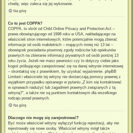
chwilę, więc zaleca się jej wykonanie.
Na górę
Co to jest COPPA?
COPPA, to skrót od Child Online Privacy and Protection Act –
prawa obowiązującego od 1998 roku w USA, nakładającego na
właścicieli stron internetowych, które potencjalnie mogą zbierać
informacje od osób małoletnich – mających mniej niż 13 lat –
obowiązek posiadania pisemnej zgody rodziców lub opiekunów
prawnych na zbieranie informacji prywatnych od osób poniżej 13
roku życia. Jeżeli nie masz pewności czy to dotyczy ciebie jako
kogoś próbującego zarejestrować się na danej witrynie internetowej
– skontaktuj się z prawnikiem, by uzyskać wyjaśnienie. phpBB
Limited i właściciele tej witryny nie dostarczają pomocy prawnej z
wyjątkiem przypadku opisanego w pytaniu „Z kim się kontaktować
w sprawach nadużyć lub zagadnień prawnych związanych z tą
witryną?”, a także nie są punktem kontaktowym dla wszelkiego
rodzaju porad prawnych.
Na górę
Dlaczego nie mogę się zarejestrować?
Być może właściciel witryny wyłączył funkcję rejestracji, aby nie
rejestrowały się nowe osoby. Właściciel witryny mógł także