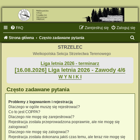
FAQ
Zarejestruj się
Zaloguj się
S
Strona główna
Często zadawane pytania
z
STRZELEC
u
Wielkopolska Sekcja Strzelectwa Terenowego
k
Liga letnia 2026 - terminarz
[16.08.2026] Liga letnia 2026 - Zawody 4/6
a
W Y N I K I
j
Często zadawane pytania
Problemy z logowaniem i rejestracją
Dlaczego w ogóle muszę się rejestrować?
Co to jest COPPA?
Dlaczego nie mogę się zarejestrować?
Rejestracja została przeprowadzona poprawnie, ale nie mogę się
zalogować!
Dlaczego nie mogę się zalogować?
Rejestracja została dokonana jakiś czas temu, ale teraz nie mogę się