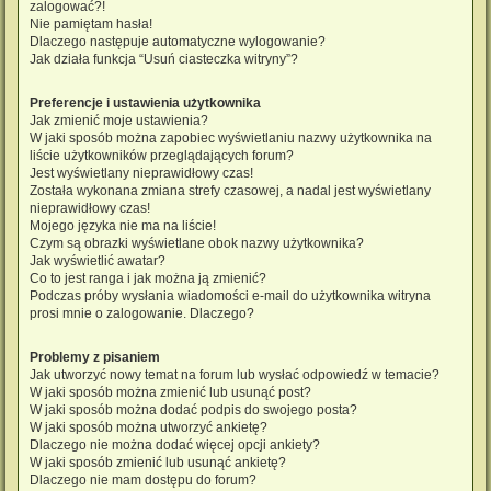
zalogować?!
Nie pamiętam hasła!
Dlaczego następuje automatyczne wylogowanie?
Jak działa funkcja “Usuń ciasteczka witryny”?
Preferencje i ustawienia użytkownika
Jak zmienić moje ustawienia?
W jaki sposób można zapobiec wyświetlaniu nazwy użytkownika na
liście użytkowników przeglądających forum?
Jest wyświetlany nieprawidłowy czas!
Została wykonana zmiana strefy czasowej, a nadal jest wyświetlany
nieprawidłowy czas!
Mojego języka nie ma na liście!
Czym są obrazki wyświetlane obok nazwy użytkownika?
Jak wyświetlić awatar?
Co to jest ranga i jak można ją zmienić?
Podczas próby wysłania wiadomości e-mail do użytkownika witryna
prosi mnie o zalogowanie. Dlaczego?
Problemy z pisaniem
Jak utworzyć nowy temat na forum lub wysłać odpowiedź w temacie?
W jaki sposób można zmienić lub usunąć post?
W jaki sposób można dodać podpis do swojego posta?
W jaki sposób można utworzyć ankietę?
Dlaczego nie można dodać więcej opcji ankiety?
W jaki sposób zmienić lub usunąć ankietę?
Dlaczego nie mam dostępu do forum?