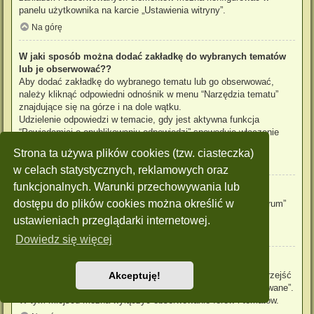
panelu użytkownika na karcie „Ustawienia witryny”.
Na górę
W jaki sposób można dodać zakładkę do wybranych tematów
lub je obserwować??
Aby dodać zakładkę do wybranego tematu lub go obserwować,
należy kliknąć odpowiedni odnośnik w menu “Narzędzia tematu”
znajdujące się na górze i na dole wątku.
Udzielenie odpowiedzi w temacie, gdy jest aktywna funkcja
“Powiadamiaj o opublikowaniu odpowiedzi” spowoduje włączenie
obserwowania tematu.
Strona ta używa plików cookies (tzw. ciasteczka)
Na górę
w celach statystycznych, reklamowych oraz
funkcjonalnych. Warunki przechowywania lub
Jak obserwować wybrane forum?
dostępu do plików cookies można określić w
Aby obserwować wybrane forum, należy kliknąć „Obserwuj forum”
znajdujący się na dole strony.
ustawieniach przeglądarki internetowej.
Na górę
Dowiedz się więcej
W jaki sposób usunąć obserwowanie forum, tematu?
Aby wyłączyć funkcję obserwowania forum, tematu, należy przejść
Akceptuję!
do panelu zarządzania kontem i następnie do karty “Obserwowane”.
W tym miejscu można wyłączyć obserwowanie forów i tematów.