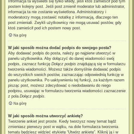
Informacja ta wyświetli się tylko wtedy, jeśli ktoś zamieścił pod tym
postem kolejny post. Jeśli post zmienił moderator lub administrator,
informacja ta nie zostanie wyświetlona. Administratorzy i
moderatorzy mogą zostawić notatkę z informacją, dlaczego ten
post zmieniali. Zwykli użytkownicy nie mogą usuwać postów, gdy
ktoś zamieścił pod ich postem nowy post.
Na górę
W jaki sposób można dodać podpis do swojego posta?
Aby dodawać podpis do posta, należy go najpierw utworzyć w
panelu użytkownika. Aby dołączyć do danej wiadomości swój
podpis, zaznacz funkcję
Dołącz podpis
znajdującą się w formularzu
tworzenia wiadomości. Możesz także domyślnie dodawać podpis
do wszystkich swoich postów, zaznaczając odpowiednią funkcję w
panelu użytkownika. Po uaktywnieniu tej funkcji, za każdym razem
pisząc post, możesz zdecydować o niedodawaniu do niego
podpisu, usuwając w formularzu tworzenia wiadomości zaznaczenie
z pola
Dołącz podpis
.
Na górę
W jaki sposób można utworzyć ankietę?
Tworzenie ankiet jest proste. Kiedy tworzysz nowy temat bądź
zmieniasz pierwszy post w wątku, na dole formularza tworzenia
tematu będziesz widzieć etykietę “Utwórz ankietę”. Kliknij ją i w