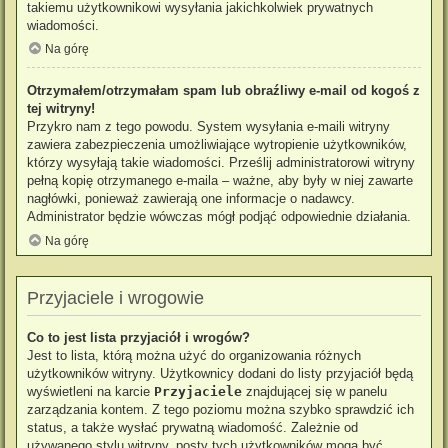
takiemu użytkownikowi wysyłania jakichkolwiek prywatnych
wiadomości.
Na górę
Otrzymałem/otrzymałam spam lub obraźliwy e-mail od kogoś z
tej witryny!
Przykro nam z tego powodu. System wysyłania e-maili witryny
zawiera zabezpieczenia umożliwiające wytropienie użytkowników,
którzy wysyłają takie wiadomości. Prześlij administratorowi witryny
pełną kopię otrzymanego e-maila – ważne, aby były w niej zawarte
nagłówki, ponieważ zawierają one informacje o nadawcy.
Administrator będzie wówczas mógł podjąć odpowiednie działania.
Na górę
Przyjaciele i wrogowie
Co to jest lista przyjaciół i wrogów?
Jest to lista, którą można użyć do organizowania różnych
użytkowników witryny. Użytkownicy dodani do listy przyjaciół będą
wyświetleni na karcie
Przyjaciele
znajdującej się w panelu
zarządzania kontem. Z tego poziomu można szybko sprawdzić ich
status, a także wysłać prywatną wiadomość. Zależnie od
używanego stylu witryny, posty tych użytkowników mogą być