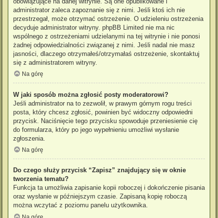
obowiązujące na danej witrynie. Są one opublikowane i
administrator zaleca zapoznanie się z nimi. Jeśli ktoś ich nie
przestrzegał, może otrzymać ostrzeżenie. O udzieleniu ostrzeżenia
decyduje administrator witryny. phpBB Limited nie ma nic
wspólnego z ostrzeżeniami udzielanymi na tej witrynie i nie ponosi
żadnej odpowiedzialności związanej z nimi. Jeśli nadal nie masz
jasności, dlaczego otrzymałeś/otrzymałaś ostrzeżenie, skontaktuj
się z administratorem witryny.
Na górę
W jaki sposób można zgłosić posty moderatorowi?
Jeśli administrator na to zezwolił, w prawym górnym rogu treści
posta, który chcesz zgłosić, powinien być widoczny odpowiedni
przycisk. Naciśnięcie tego przycisku spowoduje przeniesienie cię
do formularza, który po jego wypełnieniu umożliwi wysłanie
zgłoszenia.
Na górę
Do czego służy przycisk “Zapisz” znajdujący się w oknie
tworzenia tematu?
Funkcja ta umożliwia zapisanie kopii roboczej i dokończenie pisania
oraz wysłanie w późniejszym czasie. Zapisaną kopię roboczą
można wczytać z poziomu panelu użytkownika.
Na górę