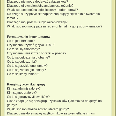
Dlaczego nie mogę dodawać załączników?
Dlaczego otrzymałem/otrzymałam ostrzeżenie?
W jaki sposób można zgłosić posty moderatorowi?
Do czego służy przycisk “Zapisz” znajdujący się w oknie tworzenia
tematu?
Dlaczego mój post musi być akceptowany?
W jaki sposób mogę przesunąć swój temat na górę strony tematów?
Formatowanie i typy tematów
Co to jest BBCode?
Czy można używać języka HTML?
Co to są są emotikony?
Czy można umieszczać obrazki w poście?
Co to są ogłoszenia globalne?
Co to są ogłoszenia?
Co to są przyklejone tematy?
Co to są zamknięte tematy?
Co to są ikony tematu?
Rangi użytkownika i grupy
Kim są administratorzy?
Kim są moderatorzy?
Co to są grupy użytkowników?
Gdzie znajduje się spis grup użytkowników i jak można dołączyć do
grupy?
W jaki sposób można zostać liderem grupy?
Dlaczego niektóre nazwy użytkowników są wyświetlane innymi