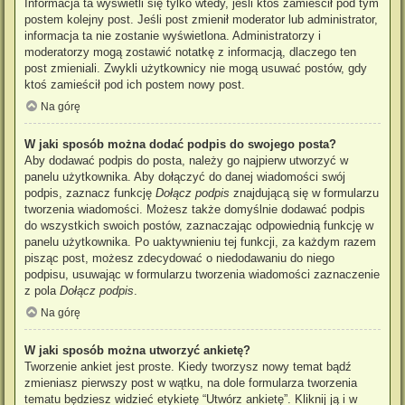
Informacja ta wyświetli się tylko wtedy, jeśli ktoś zamieścił pod tym
postem kolejny post. Jeśli post zmienił moderator lub administrator,
informacja ta nie zostanie wyświetlona. Administratorzy i
moderatorzy mogą zostawić notatkę z informacją, dlaczego ten
post zmieniali. Zwykli użytkownicy nie mogą usuwać postów, gdy
ktoś zamieścił pod ich postem nowy post.
Na górę
W jaki sposób można dodać podpis do swojego posta?
Aby dodawać podpis do posta, należy go najpierw utworzyć w
panelu użytkownika. Aby dołączyć do danej wiadomości swój
podpis, zaznacz funkcję
Dołącz podpis
znajdującą się w formularzu
tworzenia wiadomości. Możesz także domyślnie dodawać podpis
do wszystkich swoich postów, zaznaczając odpowiednią funkcję w
panelu użytkownika. Po uaktywnieniu tej funkcji, za każdym razem
pisząc post, możesz zdecydować o niedodawaniu do niego
podpisu, usuwając w formularzu tworzenia wiadomości zaznaczenie
z pola
Dołącz podpis
.
Na górę
W jaki sposób można utworzyć ankietę?
Tworzenie ankiet jest proste. Kiedy tworzysz nowy temat bądź
zmieniasz pierwszy post w wątku, na dole formularza tworzenia
tematu będziesz widzieć etykietę “Utwórz ankietę”. Kliknij ją i w