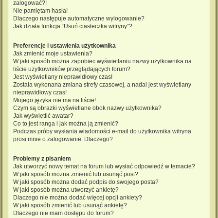
zalogować?!
Nie pamiętam hasła!
Dlaczego następuje automatyczne wylogowanie?
Jak działa funkcja “Usuń ciasteczka witryny”?
Preferencje i ustawienia użytkownika
Jak zmienić moje ustawienia?
W jaki sposób można zapobiec wyświetlaniu nazwy użytkownika na
liście użytkowników przeglądających forum?
Jest wyświetlany nieprawidłowy czas!
Została wykonana zmiana strefy czasowej, a nadal jest wyświetlany
nieprawidłowy czas!
Mojego języka nie ma na liście!
Czym są obrazki wyświetlane obok nazwy użytkownika?
Jak wyświetlić awatar?
Co to jest ranga i jak można ją zmienić?
Podczas próby wysłania wiadomości e-mail do użytkownika witryna
prosi mnie o zalogowanie. Dlaczego?
Problemy z pisaniem
Jak utworzyć nowy temat na forum lub wysłać odpowiedź w temacie?
W jaki sposób można zmienić lub usunąć post?
W jaki sposób można dodać podpis do swojego posta?
W jaki sposób można utworzyć ankietę?
Dlaczego nie można dodać więcej opcji ankiety?
W jaki sposób zmienić lub usunąć ankietę?
Dlaczego nie mam dostępu do forum?