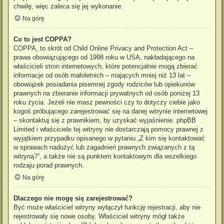
chwilę, więc zaleca się jej wykonanie.
Na górę
Co to jest COPPA?
COPPA, to skrót od Child Online Privacy and Protection Act –
prawa obowiązującego od 1998 roku w USA, nakładającego na
właścicieli stron internetowych, które potencjalnie mogą zbierać
informacje od osób małoletnich – mających mniej niż 13 lat –
obowiązek posiadania pisemnej zgody rodziców lub opiekunów
prawnych na zbieranie informacji prywatnych od osób poniżej 13
roku życia. Jeżeli nie masz pewności czy to dotyczy ciebie jako
kogoś próbującego zarejestrować się na danej witrynie internetowej
– skontaktuj się z prawnikiem, by uzyskać wyjaśnienie. phpBB
Limited i właściciele tej witryny nie dostarczają pomocy prawnej z
wyjątkiem przypadku opisanego w pytaniu „Z kim się kontaktować
w sprawach nadużyć lub zagadnień prawnych związanych z tą
witryną?”, a także nie są punktem kontaktowym dla wszelkiego
rodzaju porad prawnych.
Na górę
Dlaczego nie mogę się zarejestrować?
Być może właściciel witryny wyłączył funkcję rejestracji, aby nie
rejestrowały się nowe osoby. Właściciel witryny mógł także