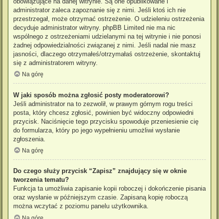
obowiązujące na danej witrynie. Są one opublikowane i
administrator zaleca zapoznanie się z nimi. Jeśli ktoś ich nie
przestrzegał, może otrzymać ostrzeżenie. O udzieleniu ostrzeżenia
decyduje administrator witryny. phpBB Limited nie ma nic
wspólnego z ostrzeżeniami udzielanymi na tej witrynie i nie ponosi
żadnej odpowiedzialności związanej z nimi. Jeśli nadal nie masz
jasności, dlaczego otrzymałeś/otrzymałaś ostrzeżenie, skontaktuj
się z administratorem witryny.
Na górę
W jaki sposób można zgłosić posty moderatorowi?
Jeśli administrator na to zezwolił, w prawym górnym rogu treści
posta, który chcesz zgłosić, powinien być widoczny odpowiedni
przycisk. Naciśnięcie tego przycisku spowoduje przeniesienie cię
do formularza, który po jego wypełnieniu umożliwi wysłanie
zgłoszenia.
Na górę
Do czego służy przycisk “Zapisz” znajdujący się w oknie
tworzenia tematu?
Funkcja ta umożliwia zapisanie kopii roboczej i dokończenie pisania
oraz wysłanie w późniejszym czasie. Zapisaną kopię roboczą
można wczytać z poziomu panelu użytkownika.
Na górę