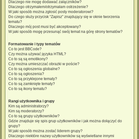
Dlaczego nie mogę dodawać załączników?
Dlaczego otrzymałem/otrzymałam ostrzeżenie?
W jaki sposób można zgłosić posty moderatorowi?
Do czego służy przycisk “Zapisz” znajdujący się w oknie tworzenia
tematu?
Dlaczego mój post musi być akceptowany?
W jaki sposób mogę przesunąć swój temat na górę strony tematów?
Formatowanie i typy tematów
Co to jest BBCode?
Czy można używać języka HTML?
Co to są są emotikony?
Czy można umieszczać obrazki w poście?
Co to są ogłoszenia globalne?
Co to są ogłoszenia?
Co to są przyklejone tematy?
Co to są zamknięte tematy?
Co to są ikony tematu?
Rangi użytkownika i grupy
Kim są administratorzy?
Kim są moderatorzy?
Co to są grupy użytkowników?
Gdzie znajduje się spis grup użytkowników i jak można dołączyć do
grupy?
W jaki sposób można zostać liderem grupy?
Dlaczego niektóre nazwy użytkowników są wyświetlane innymi