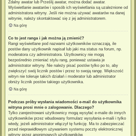
Zdalny awatar lub Prześlij awatar, można dodać awatar.
Wyświetlanie awatarów i sposób ich wyświetlania są uzależnione od
administratora witryny. Jeśli nie można używać awatarów na danej
witrynie, należy skontaktować się z jej administratorem.
Na górę
Co to jest ranga i jak można ją zmienić?
Rangi wyświetlane pod nazwami użytkowników oznaczają, ile
postów dany użytkownik napisał lub jaki ma status na forum, np.
moderatora czy administratora. Użytkownicy nie mogą
bezpośrednio zmieniać stylu rang, ponieważ ustawia je
administrator witryny. Nie należy pisać postów tylko po to, aby
zwiększyć swój licznik postów i przez to swoją rangę. Większość
witryn nie toleruje takich działań i moderator lub administrator
obniży licznik postów takiego użytkownika.
Na górę
Podczas próby wysłania wiadomości e-mail do użytkownika
witryna prosi mnie o zalogowanie. Dlaczego?
Tylko zarejestrowani użytkownicy mogą wysyłać e-maile do innych
użytkowników przez wbudowany formularz wysyłania e-maili i tylko
wtedy, jeżeli administrator włączył tę funkcję. Ma to zabezpieczać
przed nieprawidłowym używaniem systemu poczty elektronicznej
witryny przez anonimowych użytkowników.