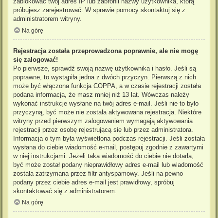
zablokować twój adres IP lub zabronił nazwy użytkownika, którą
próbujesz zarejestrować. W sprawie pomocy skontaktuj się z
administratorem witryny.
Na górę
Rejestracja została przeprowadzona poprawnie, ale nie mogę
się zalogować!
Po pierwsze, sprawdź swoją nazwę użytkownika i hasło. Jeśli są
poprawne, to wystąpiła jedna z dwóch przyczyn. Pierwszą z nich
może być włączona funkcja COPPA, a w czasie rejestracji została
podana informacja, że masz mniej niż 13 lat. Wówczas należy
wykonać instrukcje wysłane na twój adres e-mail. Jeśli nie to było
przyczyną, być może nie została aktywowana rejestracja. Niektóre
witryny przed pierwszym zalogowaniem wymagają aktywowania
rejestracji przez osobę rejestrującą się lub przez administratora.
Informacja o tym była wyświetlona podczas rejestracji. Jeśli została
wysłana do ciebie wiadomość e-mail, postępuj zgodnie z zawartymi
w niej instrukcjami. Jeżeli taka wiadomość do ciebie nie dotarła,
być może został podany nieprawidłowy adres e-mail lub wiadomość
została zatrzymana przez filtr antyspamowy. Jeśli na pewno
podany przez ciebie adres e-mail jest prawidłowy, spróbuj
skontaktować się z administratorem.
Na górę