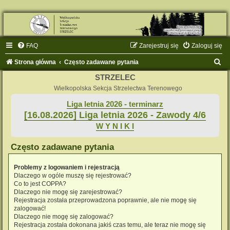
FAQ
Zarejestruj się
Zaloguj się
S
Strona główna
Często zadawane pytania
z
STRZELEC
u
Wielkopolska Sekcja Strzelectwa Terenowego
k
Liga letnia 2026 - terminarz
[16.08.2026] Liga letnia 2026 - Zawody 4/6
a
W Y N I K I
j
Często zadawane pytania
Problemy z logowaniem i rejestracją
Dlaczego w ogóle muszę się rejestrować?
Co to jest COPPA?
Dlaczego nie mogę się zarejestrować?
Rejestracja została przeprowadzona poprawnie, ale nie mogę się
zalogować!
Dlaczego nie mogę się zalogować?
Rejestracja została dokonana jakiś czas temu, ale teraz nie mogę się