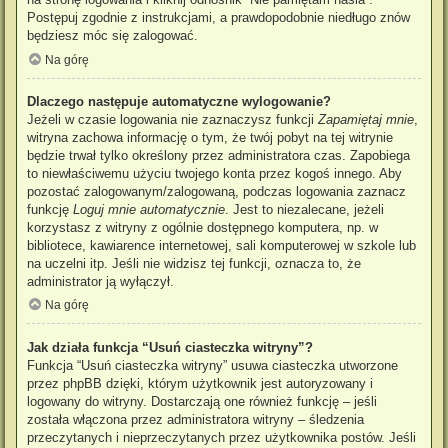
Postępuj zgodnie z instrukcjami, a prawdopodobnie niedługo znów
będziesz móc się zalogować.
Na górę
Dlaczego następuje automatyczne wylogowanie?
Jeżeli w czasie logowania nie zaznaczysz funkcji
Zapamiętaj mnie
,
witryna zachowa informację o tym, że twój pobyt na tej witrynie
będzie trwał tylko określony przez administratora czas. Zapobiega
to niewłaściwemu użyciu twojego konta przez kogoś innego. Aby
pozostać zalogowanym/zalogowaną, podczas logowania zaznacz
funkcję
Loguj mnie automatycznie
. Jest to niezalecane, jeżeli
korzystasz z witryny z ogólnie dostępnego komputera, np. w
bibliotece, kawiarence internetowej, sali komputerowej w szkole lub
na uczelni itp. Jeśli nie widzisz tej funkcji, oznacza to, że
administrator ją wyłączył.
Na górę
Jak działa funkcja “Usuń ciasteczka witryny”?
Funkcja “Usuń ciasteczka witryny” usuwa ciasteczka utworzone
przez phpBB dzięki, którym użytkownik jest autoryzowany i
logowany do witryny. Dostarczają one również funkcję – jeśli
została włączona przez administratora witryny – śledzenia
przeczytanych i nieprzeczytanych przez użytkownika postów. Jeśli