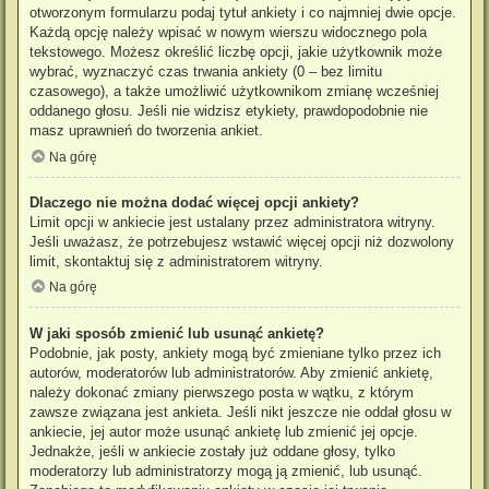
otworzonym formularzu podaj tytuł ankiety i co najmniej dwie opcje.
Każdą opcję należy wpisać w nowym wierszu widocznego pola
tekstowego. Możesz określić liczbę opcji, jakie użytkownik może
wybrać, wyznaczyć czas trwania ankiety (0 – bez limitu
czasowego), a także umożliwić użytkownikom zmianę wcześniej
oddanego głosu. Jeśli nie widzisz etykiety, prawdopodobnie nie
masz uprawnień do tworzenia ankiet.
Na górę
Dlaczego nie można dodać więcej opcji ankiety?
Limit opcji w ankiecie jest ustalany przez administratora witryny.
Jeśli uważasz, że potrzebujesz wstawić więcej opcji niż dozwolony
limit, skontaktuj się z administratorem witryny.
Na górę
W jaki sposób zmienić lub usunąć ankietę?
Podobnie, jak posty, ankiety mogą być zmieniane tylko przez ich
autorów, moderatorów lub administratorów. Aby zmienić ankietę,
należy dokonać zmiany pierwszego posta w wątku, z którym
zawsze związana jest ankieta. Jeśli nikt jeszcze nie oddał głosu w
ankiecie, jej autor może usunąć ankietę lub zmienić jej opcje.
Jednakże, jeśli w ankiecie zostały już oddane głosy, tylko
moderatorzy lub administratorzy mogą ją zmienić, lub usunąć.