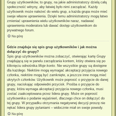
Grupy użytkowników, to grupy, na jakie administratorzy dzielą całą
społeczność witryny, aby łatwiej było nimi zarządzać. Każdy
użytkownik może należeć do wielu grup, a każda grupa może mieć
swoje własne uprawnienia. Dzięki temu administratorzy mogą łatwo
zmieniać uprawnienia wielu użytkowników naraz, nadawać
uprawnienia moderatora lub dawać dostęp użytkownikom do
prywatnego forum.
Na górę
Gdzie znajduje się spis grup użytkowników i jak można
dołączyć do grupy?
Spis grup użytkowników można zobaczyć, otwierając kartę
Grupy
znajdującą się w panelu zarządzania kontem, który otwiera się po
kliknięciu odnośnika
Moje konto
. Nie wszystkie grupy są dostępne
dla każdego. Niektóre mogą wymagać akceptacji przyjęcia nowego
członka, niektóre mogą być zamknięte, a jeszcze inne mogą mieć
ukrytych członków. Użytkownik może poprosić o przyjęcie do danej
grupy, naciskając odpowiedni przycisk. Prośba o przyjęcie do
grupy, która wymaga akceptacji przyjęcia nowego członka, musi
zostać zaakceptowana przez lidera grupy. Może on poprosić
użytkownika o podanie wyjaśnień, dlaczego chce on dołączyć do
tej grupy. W przypadku otrzymania negatywnej decyzji proszę nie
nękać lidera grupy pytaniami – widocznie miał on swoje powody.
Na górę