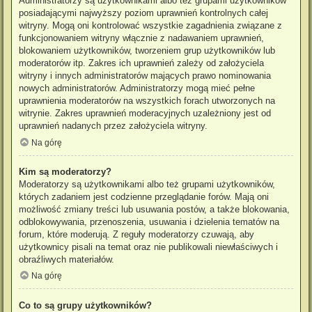
Administratorzy są użytkownikami albo też grupami użytkowników
posiadającymi najwyższy poziom uprawnień kontrolnych całej
witryny. Mogą oni kontrolować wszystkie zagadnienia związane z
funkcjonowaniem witryny włącznie z nadawaniem uprawnień,
blokowaniem użytkowników, tworzeniem grup użytkowników lub
moderatorów itp. Zakres ich uprawnień zależy od założyciela
witryny i innych administratorów mających prawo nominowania
nowych administratorów. Administratorzy mogą mieć pełne
uprawnienia moderatorów na wszystkich forach utworzonych na
witrynie. Zakres uprawnień moderacyjnych uzależniony jest od
uprawnień nadanych przez założyciela witryny.
Na górę
Kim są moderatorzy?
Moderatorzy są użytkownikami albo też grupami użytkowników,
których zadaniem jest codzienne przeglądanie forów. Mają oni
możliwość zmiany treści lub usuwania postów, a także blokowania,
odblokowywania, przenoszenia, usuwania i dzielenia tematów na
forum, które moderują. Z reguły moderatorzy czuwają, aby
użytkownicy pisali na temat oraz nie publikowali niewłaściwych i
obraźliwych materiałów.
Na górę
Co to są grupy użytkowników?