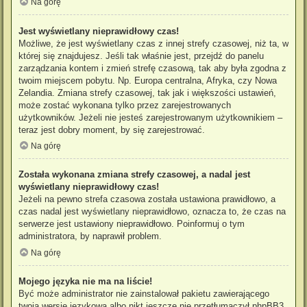
Na górę
Jest wyświetlany nieprawidłowy czas!
Możliwe, że jest wyświetlany czas z innej strefy czasowej, niż ta, w
której się znajdujesz. Jeśli tak właśnie jest, przejdź do panelu
zarządzania kontem i zmień strefę czasową, tak aby była zgodna z
twoim miejscem pobytu. Np. Europa centralna, Afryka, czy Nowa
Zelandia. Zmiana strefy czasowej, tak jak i większości ustawień,
może zostać wykonana tylko przez zarejestrowanych
użytkowników. Jeżeli nie jesteś zarejestrowanym użytkownikiem –
teraz jest dobry moment, by się zarejestrować.
Na górę
Została wykonana zmiana strefy czasowej, a nadal jest
wyświetlany nieprawidłowy czas!
Jeżeli na pewno strefa czasowa została ustawiona prawidłowo, a
czas nadal jest wyświetlany nieprawidłowo, oznacza to, że czas na
serwerze jest ustawiony nieprawidłowo. Poinformuj o tym
administratora, by naprawił problem.
Na górę
Mojego języka nie ma na liście!
Być może administrator nie zainstalował pakietu zawierającego
twoją wersję językową albo nikt jeszcze nie przetłumaczył phpBB3