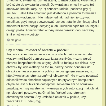
Emotikony, zwane też uśmieszkami, to małe obrazki, które mogą
być użyte do wyrażania emocji. Do wyrażania emocji można też
stosować krótkie kody, np. :) oznacza radość, podczas gdy :(
smutek. Pełna lista emotikon jest dostępna z poziomu formularza
tworzenia wiadomości. Nie należy jednak nadmiernie używać
emotikon, gdyż mogą spowodować, że post stanie się nieczytelny i
moderator może podjąć decyzję o ich usunięciu bądź też usunięciu
całego posta. Administrator witryny może określić dopuszczalny
limit emotikon w poście.
Na górę
Czy można umieszczać obrazki w poście?
Tak, obrazki można umieszczać w postach. Jeśli administrator
włączył możliwość zamieszczania załączników, można wgrać
obrazek bezpośrednio na witrynę. Jeśli ta funkcja nie działa, aby
obrazek był wyświetlany na forum, należy podać odnośnik do
obrazka umieszczonego na publicznie dostępnym serwerze, np.
http://www.jakas_strona.com/moj_obrazek.gif. Nie można podawać
odnośników do obrazków zapisanych na prywatnym komputerze,
chyba że jest publicznie dostępnym serwerem ani do obrazków
znajdujących się na stronach wymagających autoryzacji, takich jak,
np. skrzynki pocztowe na Gmail lub Yahoo! oraz stronach
chronionych hasłem. Aby umieścić obrazek w poście, użyj
znacznika BBCode
[img]
.