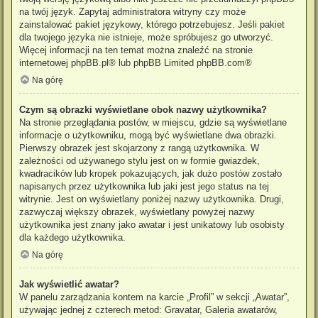
na twój język. Zapytaj administratora witryny czy może
zainstalować pakiet językowy, którego potrzebujesz. Jeśli pakiet
dla twojego języka nie istnieje, może spróbujesz go utworzyć.
Więcej informacji na ten temat można znaleźć na stronie
internetowej
phpBB.pl
® lub phpBB Limited
phpBB.com
®
Na górę
Czym są obrazki wyświetlane obok nazwy użytkownika?
Na stronie przeglądania postów, w miejscu, gdzie są wyświetlane
informacje o użytkowniku, mogą być wyświetlane dwa obrazki.
Pierwszy obrazek jest skojarzony z rangą użytkownika. W
zależności od używanego stylu jest on w formie gwiazdek,
kwadracików lub kropek pokazujących, jak dużo postów zostało
napisanych przez użytkownika lub jaki jest jego status na tej
witrynie. Jest on wyświetlany poniżej nazwy użytkownika. Drugi,
zazwyczaj większy obrazek, wyświetlany powyżej nazwy
użytkownika jest znany jako awatar i jest unikatowy lub osobisty
dla każdego użytkownika.
Na górę
Jak wyświetlić awatar?
W panelu zarządzania kontem na karcie „Profil” w sekcji „Awatar”,
używając jednej z czterech metod: Gravatar, Galeria awatarów,