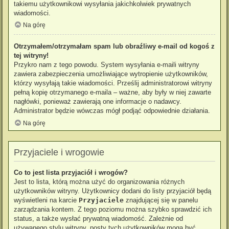
takiemu użytkownikowi wysyłania jakichkolwiek prywatnych
wiadomości.
Na górę
Otrzymałem/otrzymałam spam lub obraźliwy e-mail od kogoś z
tej witryny!
Przykro nam z tego powodu. System wysyłania e-maili witryny
zawiera zabezpieczenia umożliwiające wytropienie użytkowników,
którzy wysyłają takie wiadomości. Prześlij administratorowi witryny
pełną kopię otrzymanego e-maila – ważne, aby były w niej zawarte
nagłówki, ponieważ zawierają one informacje o nadawcy.
Administrator będzie wówczas mógł podjąć odpowiednie działania.
Na górę
Przyjaciele i wrogowie
Co to jest lista przyjaciół i wrogów?
Jest to lista, którą można użyć do organizowania różnych
użytkowników witryny. Użytkownicy dodani do listy przyjaciół będą
wyświetleni na karcie
Przyjaciele
znajdującej się w panelu
zarządzania kontem. Z tego poziomu można szybko sprawdzić ich
status, a także wysłać prywatną wiadomość. Zależnie od
używanego stylu witryny, posty tych użytkowników mogą być