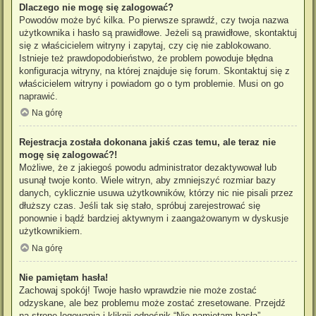
Dlaczego nie mogę się zalogować?
Powodów może być kilka. Po pierwsze sprawdź, czy twoja nazwa
użytkownika i hasło są prawidłowe. Jeżeli są prawidłowe, skontaktuj
się z właścicielem witryny i zapytaj, czy cię nie zablokowano.
Istnieje też prawdopodobieństwo, że problem powoduje błędna
konfiguracja witryny, na której znajduje się forum. Skontaktuj się z
właścicielem witryny i powiadom go o tym problemie. Musi on go
naprawić.
Na górę
Rejestracja została dokonana jakiś czas temu, ale teraz nie
mogę się zalogować?!
Możliwe, że z jakiegoś powodu administrator dezaktywował lub
usunął twoje konto. Wiele witryn, aby zmniejszyć rozmiar bazy
danych, cyklicznie usuwa użytkowników, którzy nic nie pisali przez
dłuższy czas. Jeśli tak się stało, spróbuj zarejestrować się
ponownie i bądź bardziej aktywnym i zaangażowanym w dyskusje
użytkownikiem.
Na górę
Nie pamiętam hasła!
Zachowaj spokój! Twoje hasło wprawdzie nie może zostać
odzyskane, ale bez problemu może zostać zresetowane. Przejdź
na stronę logowania i kliknij odnośnik “Nie pamiętam hasła”.