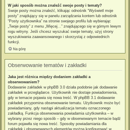
W jaki sposób można znaleźć swoje posty i tematy?
Swoje posty można znaleźć, klikając odnośnik “Wyświetl moje
posty” znajdujący się w panelu zarządzania kontem lub odnośnik
“Posty użytkownika” na stronie swojego profilu lub wybierając
„Twoje posty” z menu „Więcej…” znajdującego się w górnym lewym
rogu witryny. Jeśli chcesz wyszukać swoje tematy, użyj strony
wyszukiwania zaawansowanego i skorzystaj z odpowiednich
funkcji.
Na górę
Obserwowanie tematów i zakładki
Jaka jest różnica między dodaniem zakładki a
obserwowaniem?
Dodawanie zakładek w phpBB 3.0 działa podobnie jak dodawanie
zakładek w przeglądarce. Użytkownik nie dostaje powiadomienia,
gdy w temacie pojawia się nowa treść. W phpBB 3.1 dodawanie
zakładek przypomina obserwowanie tematu. Użytkownik może być
powiadamiany, gdy nastąpi aktualizacja tematu oznaczonego
zakładką. Funkcja obserwowania powiadamia użytkownika – w
wybrany przez niego sposób – gdy w obserwowanym temacie bądź
forum pojawiła się nowa treść. Sposoby powiadamiania dla
zakładek i obserwowanych elementów można konfigurować w