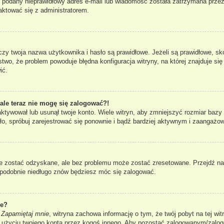
ł podany nieprawidłowy adres e-mail lub wiadomość została zatrzymana przez
taktować się z administratorem.
 twoja nazwa użytkownika i hasło są prawidłowe. Jeżeli są prawidłowe, skont
two, że problem powoduje błędna konfiguracja witryny, na której znajduje się 
ić.
 ale teraz nie mogę się zalogować?!
aktywował lub usunął twoje konto. Wiele witryn, aby zmniejszyć rozmiar bazy
 stało, spróbuj zarejestrować się ponownie i bądź bardziej aktywnym i zaang
 zostać odzyskane, ale bez problemu może zostać zresetowane. Przejdź na s
dopodobnie niedługo znów będziesz móc się zalogować.
ie?
i
Zapamiętaj mnie
, witryna zachowa informację o tym, że twój pobyt na tej wit
u użyciu twojego konta przez kogoś innego. Aby pozostać zalogowanym/zal