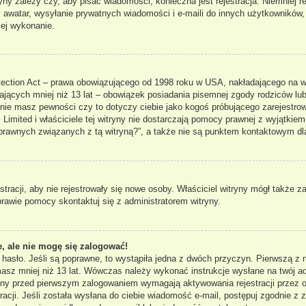
ryny zależy czy, aby pisać wiadomości, konieczna jest rejestracja. Niemniej 
ny awatar, wysyłanie prywatnych wiadomości i e-maili do innych użytkowników
jej wykonanie.
ection Act – prawa obowiązującego od 1998 roku w USA, nakładającego na właś
ających mniej niż 13 lat – obowiązek posiadania pisemnej zgody rodziców lub
 nie masz pewności czy to dotyczy ciebie jako kogoś próbującego zarejestrowa
Limited i właściciele tej witryny nie dostarczają pomocy prawnej z wyjątkie
rawnych związanych z tą witryną?”, a także nie są punktem kontaktowym dl
stracji, aby nie rejestrowały się nowe osoby. Właściciel witryny mógł także 
rawie pomocy skontaktuj się z administratorem witryny.
, ale nie mogę się zalogować!
 hasło. Jeśli są poprawne, to wystąpiła jedna z dwóch przyczyn. Pierwszą 
 masz mniej niż 13 lat. Wówczas należy wykonać instrukcje wysłane na twój ad
ryny przed pierwszym zalogowaniem wymagają aktywowania rejestracji przez os
acji. Jeśli została wysłana do ciebie wiadomość e-mail, postępuj zgodnie z za