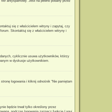
 filtr antyspamowy. Jeśli na pewno podany przez
aktuj się z właścicielem witryny i zapytaj, czy
forum. Skontaktuj się z właścicielem witryny i
 danych, cyklicznie usuwa użytkowników, którzy
ażowanym w dyskusje użytkownikiem.
tronę logowania i kliknij odnośnik “Nie pamiętam
rynie będzie trwał tylko określony przez
ogowaną, podczas logowania zaznacz funkcję
Loguj