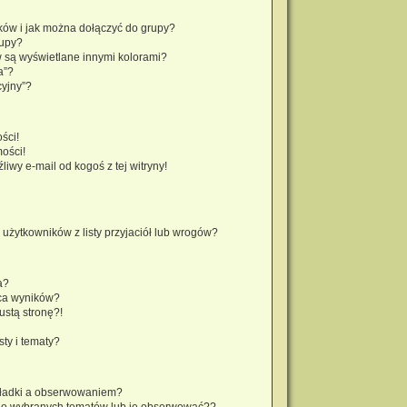
ików i jak można dołączyć do grupy?
rupy?
 są wyświetlane innymi kolorami?
a”?
cyjny”?
ści!
ości!
wy e-mail od kogoś z tej witryny!
żytkowników z listy przyjaciół lub wrogów?
a?
ca wyników?
stą stronę?!
ty i tematy?
kładki a obserwowaniem?
do wybranych tematów lub je obserwować??