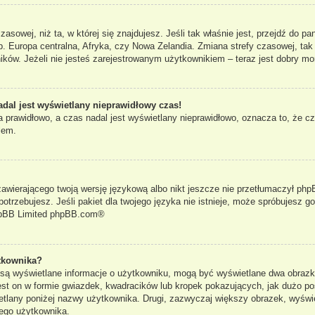
czasowej, niż ta, w której się znajdujesz. Jeśli tak właśnie jest, przejdź do 
. Europa centralna, Afryka, czy Nowa Zelandia. Zmiana strefy czasowej, tak
ków. Jeżeli nie jesteś zarejestrowanym użytkownikiem – teraz jest dobry mo
adal jest wyświetlany nieprawidłowy czas!
 prawidłowo, a czas nadal jest wyświetlany nieprawidłowo, oznacza to, że cz
lem.
zawierającego twoją wersję językową albo nikt jeszcze nie przetłumaczył phpB
otrzebujesz. Jeśli pakiet dla twojego języka nie istnieje, może spróbujesz g
pBB Limited
phpBB.com
®
tkownika?
e są wyświetlane informacje o użytkowniku, mogą być wyświetlane dwa obrazki
st on w formie gwiazdek, kwadracików lub kropek pokazujących, jak dużo po
yświetlany poniżej nazwy użytkownika. Drugi, zazwyczaj większy obrazek, wyś
dego użytkownika.