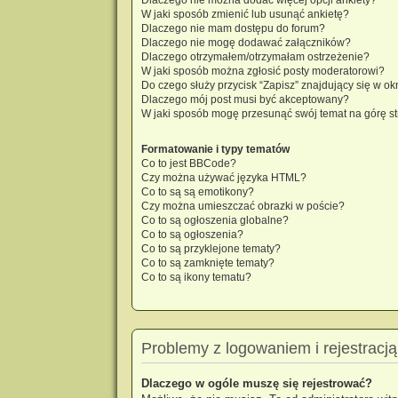
W jaki sposób zmienić lub usunąć ankietę?
Dlaczego nie mam dostępu do forum?
Dlaczego nie mogę dodawać załączników?
Dlaczego otrzymałem/otrzymałam ostrzeżenie?
W jaki sposób można zgłosić posty moderatorowi?
Do czego służy przycisk “Zapisz” znajdujący się w o
Dlaczego mój post musi być akceptowany?
W jaki sposób mogę przesunąć swój temat na górę s
Formatowanie i typy tematów
Co to jest BBCode?
Czy można używać języka HTML?
Co to są są emotikony?
Czy można umieszczać obrazki w poście?
Co to są ogłoszenia globalne?
Co to są ogłoszenia?
Co to są przyklejone tematy?
Co to są zamknięte tematy?
Co to są ikony tematu?
Problemy z logowaniem i rejestracją
Dlaczego w ogóle muszę się rejestrować?