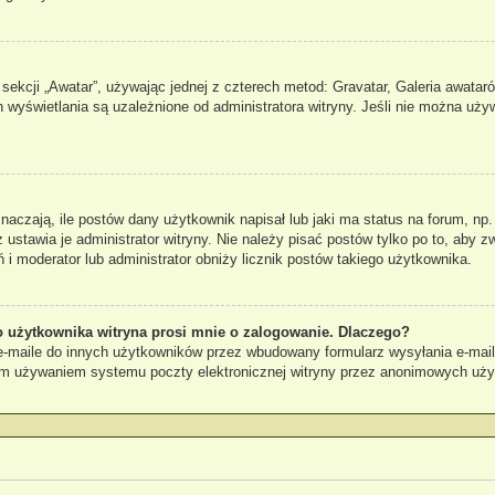
sekcji „Awatar”, używając jednej z czterech metod: Gravatar, Galeria awataró
 wyświetlania są uzależnione od administratora witryny. Jeśli nie można uży
czają, ile postów dany użytkownik napisał lub jaki ma status na forum, np.
stawia je administrator witryny. Nie należy pisać postów tylko po to, aby zw
ń i moderator lub administrator obniży licznik postów takiego użytkownika.
 użytkownika witryna prosi mnie o zalogowanie. Dlaczego?
maile do innych użytkowników przez wbudowany formularz wysyłania e-maili i 
ym używaniem systemu poczty elektronicznej witryny przez anonimowych uż