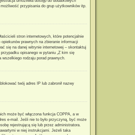
rejestracja umożliwia dostęp do dodatkowych
, możliwość przypisania do grup użytkowników itp.
cicieli stron internetowych, które potencjalnie
 opiekunów prawnych na zbieranie informacji
ć się na danej witrynie internetowej – skontaktuj
m przypadku opisanego w pytaniu „Z kim się
a wszelkiego rodzaju porad prawnych.
zablokować twój adres IP lub zabronił nazwy
z nich może być włączona funkcja COPPA, a w
res e-mail. Jeśli nie to było przyczyną, być może
obę rejestrującą się lub przez administratora.
wartymi w niej instrukcjami. Jeżeli taka