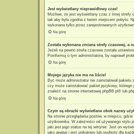
Jest wyświetlany nieprawidłowy czas!
Możliwe, że jest wyświetlany czas z innej strefy 
tak aby była zgodna z twoim miejscem pobytu. Np
wykonana tylko przez zarejestrowanych użytkowni
Na górę
Została wykonana zmiana strefy czasowej, a n
Jeżeli na pewno strefa czasowa została ustawiona
Poinformuj o tym administratora, by naprawił prob
Na górę
Mojego języka nie ma na liście!
Być może administrator nie zainstalował pakietu 
czy może zainstalować pakiet językowy, którego p
znaleźć na stronie internetowej
phpBB.pl
® lub ph
Na górę
Czym są obrazki wyświetlane obok nazwy uży
Na stronie przeglądania postów, w miejscu, gdzi
użytkownika. W zależności od używanego stylu je
jaki jest jego status na tej witrynie. Jest on w
jako awatar i jest unikatowy lub osobisty dla każ