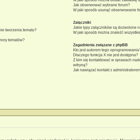
Jak obserwować wybrane forum?
W jaki sposób usunąć obserwowanie f
Załączniki
Jakie typy załączników są dozwolone na
knie tworzenia tematu?
W jaki sposób można znaleźć wszystkie
trony tematów?
Zagadnienia związane z phpBB
Kto jest autorem tego oprogramowania
Dlaczego funkcja X nie jest dostępna?
Z kim się kontaktować w sprawach nad
witryną?
Jak nawiązać kontakt z administratorem