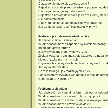
Dlaczego nie mogę się zarejestrować?
Rejestracja została przeprowadzona poprawnie, ale 
Dlaczego nie mogę się zalogować?
Rejestracja została dokonana jakiś czas temu, ale t
Nie pamiętam hasła!
Dlaczego następuje automatyczne wylogowanie?
Jak działa funkcja “Usuń ciasteczka witryny”?
Preferencje i ustawienia użytkownika
Jak zmienić moje ustawienia?
W jaki sposób można zapobiec wyświetlaniu nazwy u
przeglądających forum?
Jest wyświetlany nieprawidłowy czas!
Została wykonana zmiana strefy czasowej, a nadal je
Mojego języka nie ma na liście!
Czym są obrazki wyświetlane obok nazwy użytkowni
Jak wyświetlić awatar?
Co to jest ranga i jak można ją zmienić?
Podczas próby wysłania wiadomości e-mail do użytko
zalogowanie. Dlaczego?
Problemy z pisaniem
Jak utworzyć nowy temat na forum lub wysłać odpow
W jaki sposób można zmienić lub usunąć post?
W jaki sposób można dodać podpis do swojego post
W jaki sposób można utworzyć ankietę?
Dlaczego nie można dodać więcej opcji ankiety?