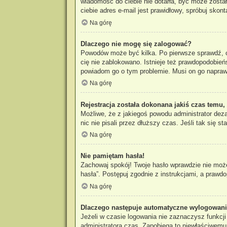
wiadomość do ciebie nie dotarła, być może zosta
ciebie adres e-mail jest prawidłowy, spróbuj skon
Na górę
Dlaczego nie mogę się zalogować?
Powodów może być kilka. Po pierwsze sprawdź, czy
cię nie zablokowano. Istnieje też prawdopodobieńs
powiadom go o tym problemie. Musi on go napraw
Na górę
Rejestracja została dokonana jakiś czas temu,
Możliwe, że z jakiegoś powodu administrator dez
nic nie pisali przez dłuższy czas. Jeśli tak się
Na górę
Nie pamiętam hasła!
Zachowaj spokój! Twoje hasło wprawdzie nie może
hasła”. Postępuj zgodnie z instrukcjami, a praw
Na górę
Dlaczego następuje automatyczne wylogowan
Jeżeli w czasie logowania nie zaznaczysz funkcj
administratora czas. Zapobiega to niewłaściwem