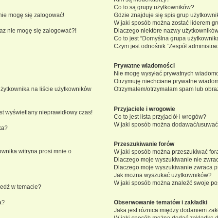
Co to są grupy użytkowników?
nie mogę się zalogować!
Gdzie znajduje się spis grup użytkown
W jaki sposób można zostać liderem g
eraz nie mogę się zalogować?!
Dlaczego niektóre nazwy użytkowników
Co to jest “Domyślna grupa użytkownik
Czym jest odnośnik “Zespół administra
Prywatne wiadomości
Nie mogę wysyłać prywatnych wiadomo
Otrzymuję niechciane prywatne wiadom
żytkownika na liście użytkowników
Otrzymałem/otrzymałam spam lub obraźli
Przyjaciele i wrogowie
st wyświetlany nieprawidłowy czas!
Co to jest lista przyjaciół i wrogów?
W jaki sposób można dodawać/usuwać u
ka?
Przeszukiwanie forów
wnika witryna prosi mnie o
W jaki sposób można przeszukiwać for
Dlaczego moje wyszukiwanie nie zwra
Dlaczego moje wyszukiwanie zwraca pu
Jak można wyszukać użytkowników?
W jaki sposób można znaleźć swoje pos
iedź w temacie?
a?
Obserwowanie tematów i zakładki
Jaka jest różnica między dodaniem za
W jaki sposób można dodać zakładkę 