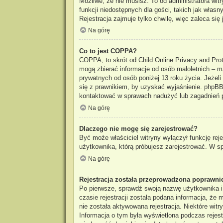
Możliwe, że nie musisz. To od administratora wit
funkcji niedostępnych dla gości, takich jak włas
Rejestracja zajmuje tylko chwilę, więc zaleca się 
Na górę
Co to jest COPPA?
COPPA, to skrót od Child Online Privacy and Prot
mogą zbierać informacje od osób małoletnich – m
prywatnych od osób poniżej 13 roku życia. Jeżeli
się z prawnikiem, by uzyskać wyjaśnienie. phpBB 
kontaktować w sprawach nadużyć lub zagadnień p
Na górę
Dlaczego nie mogę się zarejestrować?
Być może właściciel witryny wyłączył funkcję reje
użytkownika, którą próbujesz zarejestrować. W sp
Na górę
Rejestracja została przeprowadzona poprawnie
Po pierwsze, sprawdź swoją nazwę użytkownika i
czasie rejestracji została podana informacja, że
nie została aktywowana rejestracja. Niektóre wit
Informacja o tym była wyświetlona podczas rejestr