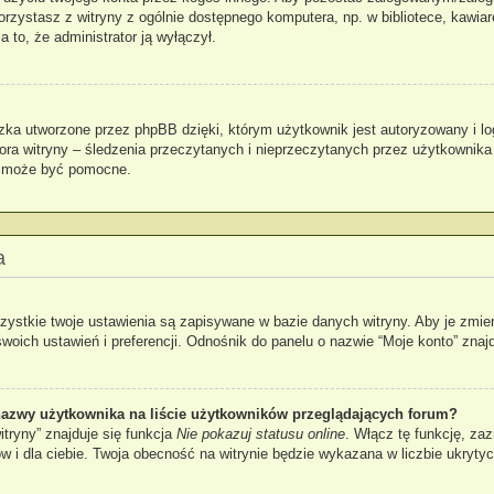
 korzystasz z witryny z ogólnie dostępnego komputera, np. w bibliotece, kawia
za to, że administrator ją wyłączył.
zka utworzone przez phpBB dzięki, którym użytkownik jest autoryzowany i lo
atora witryny – śledzenia przeczytanych i nieprzeczytanych przez użytkownika
k może być pomocne.
a
zystkie twoje ustawienia są zapisywane w bazie danych witryny. Aby je zmie
ch ustawień i preferencji. Odnośnik do panelu o nazwie “Moje konto” znajdu
azwy użytkownika na liście użytkowników przeglądających forum?
tryny” znajduje się funkcja
Nie pokazuj statusu online
. Włącz tę funkcję, za
ów i dla ciebie. Twoja obecność na witrynie będzie wykazana w liczbie ukryty