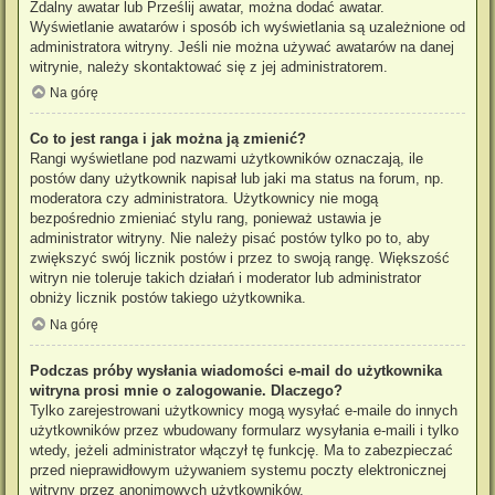
Zdalny awatar lub Prześlij awatar, można dodać awatar.
Wyświetlanie awatarów i sposób ich wyświetlania są uzależnione od
administratora witryny. Jeśli nie można używać awatarów na danej
witrynie, należy skontaktować się z jej administratorem.
Na górę
Co to jest ranga i jak można ją zmienić?
Rangi wyświetlane pod nazwami użytkowników oznaczają, ile
postów dany użytkownik napisał lub jaki ma status na forum, np.
moderatora czy administratora. Użytkownicy nie mogą
bezpośrednio zmieniać stylu rang, ponieważ ustawia je
administrator witryny. Nie należy pisać postów tylko po to, aby
zwiększyć swój licznik postów i przez to swoją rangę. Większość
witryn nie toleruje takich działań i moderator lub administrator
obniży licznik postów takiego użytkownika.
Na górę
Podczas próby wysłania wiadomości e-mail do użytkownika
witryna prosi mnie o zalogowanie. Dlaczego?
Tylko zarejestrowani użytkownicy mogą wysyłać e-maile do innych
użytkowników przez wbudowany formularz wysyłania e-maili i tylko
wtedy, jeżeli administrator włączył tę funkcję. Ma to zabezpieczać
przed nieprawidłowym używaniem systemu poczty elektronicznej
witryny przez anonimowych użytkowników.