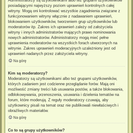
Administratorzy są użytkownikami albo też grupami użytkowników
posiadającymi najwyższy poziom uprawnień kontrolnych całej
witryny. Mogą oni kontrolować wszystkie zagadnienia związane z
funkcjonowaniem witryny włącznie z nadawaniem uprawnień,
blokowaniem użytkowników, tworzeniem grup użytkowników lub
moderatorów itp. Zakres ich uprawnień zależy od założyciela
witryny i innych administratorów mających prawo nominowania
nowych administratorów. Administratorzy mogą mieć pełne
uprawnienia moderatorów na wszystkich forach utworzonych na
witrynie. Zakres uprawnień moderacyjnych uzależniony jest od
uprawnień nadanych przez założyciela witryny.
Na górę
Kim są moderatorzy?
Moderatorzy są użytkownikami albo też grupami użytkowników,
których zadaniem jest codzienne przeglądanie forów. Mają oni
możliwość zmiany treści lub usuwania postów, a także blokowania,
odblokowywania, przenoszenia, usuwania i dzielenia tematów na
forum, które moderują. Z reguły moderatorzy czuwają, aby
użytkownicy pisali na temat oraz nie publikowali niewłaściwych i
obraźliwych materiałów.
Na górę
Co to są grupy użytkowników?