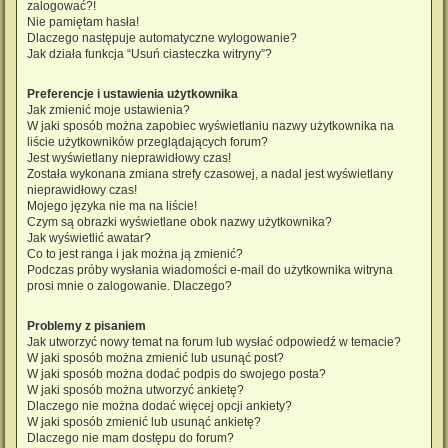
zalogować?!
Nie pamiętam hasła!
Dlaczego następuje automatyczne wylogowanie?
Jak działa funkcja “Usuń ciasteczka witryny”?
Preferencje i ustawienia użytkownika
Jak zmienić moje ustawienia?
W jaki sposób można zapobiec wyświetlaniu nazwy użytkownika na
liście użytkowników przeglądających forum?
Jest wyświetlany nieprawidłowy czas!
Została wykonana zmiana strefy czasowej, a nadal jest wyświetlany
nieprawidłowy czas!
Mojego języka nie ma na liście!
Czym są obrazki wyświetlane obok nazwy użytkownika?
Jak wyświetlić awatar?
Co to jest ranga i jak można ją zmienić?
Podczas próby wysłania wiadomości e-mail do użytkownika witryna
prosi mnie o zalogowanie. Dlaczego?
Problemy z pisaniem
Jak utworzyć nowy temat na forum lub wysłać odpowiedź w temacie?
W jaki sposób można zmienić lub usunąć post?
W jaki sposób można dodać podpis do swojego posta?
W jaki sposób można utworzyć ankietę?
Dlaczego nie można dodać więcej opcji ankiety?
W jaki sposób zmienić lub usunąć ankietę?
Dlaczego nie mam dostępu do forum?