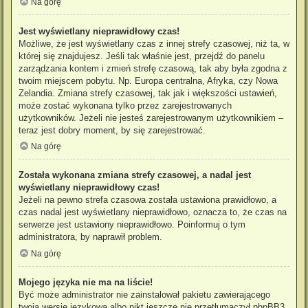
Na górę
Jest wyświetlany nieprawidłowy czas!
Możliwe, że jest wyświetlany czas z innej strefy czasowej, niż ta, w
której się znajdujesz. Jeśli tak właśnie jest, przejdź do panelu
zarządzania kontem i zmień strefę czasową, tak aby była zgodna z
twoim miejscem pobytu. Np. Europa centralna, Afryka, czy Nowa
Zelandia. Zmiana strefy czasowej, tak jak i większości ustawień,
może zostać wykonana tylko przez zarejestrowanych
użytkowników. Jeżeli nie jesteś zarejestrowanym użytkownikiem –
teraz jest dobry moment, by się zarejestrować.
Na górę
Została wykonana zmiana strefy czasowej, a nadal jest
wyświetlany nieprawidłowy czas!
Jeżeli na pewno strefa czasowa została ustawiona prawidłowo, a
czas nadal jest wyświetlany nieprawidłowo, oznacza to, że czas na
serwerze jest ustawiony nieprawidłowo. Poinformuj o tym
administratora, by naprawił problem.
Na górę
Mojego języka nie ma na liście!
Być może administrator nie zainstalował pakietu zawierającego
twoją wersję językową albo nikt jeszcze nie przetłumaczył phpBB3