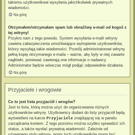
takiemu użytkownikowi wysyłania jakichkolwiek prywatnych
wiadomości.
Na górę
Otrzymałem/otrzymałam spam lub obraźliwy e-mail od kogoś z
tej witryny!
Przykro nam z tego powodu. System wysyłania e-maili witryny
zawiera zabezpieczenia umożliwiające wytropienie użytkowników,
którzy wysyłają takie wiadomości. Prześlij administratorowi witryny
pełną kopię otrzymanego e-maila – ważne, aby były w niej zawarte
nagłówki, ponieważ zawierają one informacje o nadawcy.
Administrator będzie wówczas mógł podjąć odpowiednie działania.
Na górę
Przyjaciele i wrogowie
Co to jest lista przyjaciół i wrogów?
Jest to lista, którą można użyć do organizowania różnych
użytkowników witryny. Użytkownicy dodani do listy przyjaciół będą
wyświetleni na karcie
Przyjaciele
znajdującej się w panelu
zarządzania kontem. Z tego poziomu można szybko sprawdzić ich
status, a także wysłać prywatną wiadomość. Zależnie od
używanego stylu witryny, posty tych użytkowników mogą być