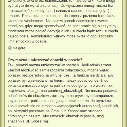
Emotikony, zwane też uśmieszkami, to małe obrazki, które mogą
być użyte do wyrażania emocji. Do wyrażania emocji można też
stosować krótkie kody, np. :) oznacza radość, podczas gdy :(
smutek. Pełna lista emotikon jest dostępna z poziomu formularza
tworzenia wiadomości. Nie należy jednak nadmiernie używać
emotikon, gdyż mogą spowodować, że post stanie się nieczytelny i
moderator może podjąć decyzję o ich usunięciu bądź też usunięciu
całego posta. Administrator witryny może określić dopuszczalny
limit emotikon w poście.
Na górę
Czy można umieszczać obrazki w poście?
Tak, obrazki można umieszczać w postach. Jeśli administrator
włączył możliwość zamieszczania załączników, można wgrać
obrazek bezpośrednio na witrynę. Jeśli ta funkcja nie działa, aby
obrazek był wyświetlany na forum, należy podać odnośnik do
obrazka umieszczonego na publicznie dostępnym serwerze, np.
http://www.jakas_strona.com/moj_obrazek.gif. Nie można podawać
odnośników do obrazków zapisanych na prywatnym komputerze,
chyba że jest publicznie dostępnym serwerem ani do obrazków
znajdujących się na stronach wymagających autoryzacji, takich jak,
np. skrzynki pocztowe na Gmail lub Yahoo! oraz stronach
chronionych hasłem. Aby umieścić obrazek w poście, użyj
znacznika BBCode
[img]
.