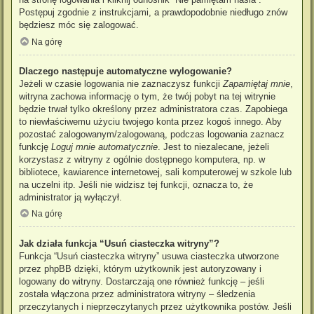
Postępuj zgodnie z instrukcjami, a prawdopodobnie niedługo znów
będziesz móc się zalogować.
Na górę
Dlaczego następuje automatyczne wylogowanie?
Jeżeli w czasie logowania nie zaznaczysz funkcji
Zapamiętaj mnie
,
witryna zachowa informację o tym, że twój pobyt na tej witrynie
będzie trwał tylko określony przez administratora czas. Zapobiega
to niewłaściwemu użyciu twojego konta przez kogoś innego. Aby
pozostać zalogowanym/zalogowaną, podczas logowania zaznacz
funkcję
Loguj mnie automatycznie
. Jest to niezalecane, jeżeli
korzystasz z witryny z ogólnie dostępnego komputera, np. w
bibliotece, kawiarence internetowej, sali komputerowej w szkole lub
na uczelni itp. Jeśli nie widzisz tej funkcji, oznacza to, że
administrator ją wyłączył.
Na górę
Jak działa funkcja “Usuń ciasteczka witryny”?
Funkcja “Usuń ciasteczka witryny” usuwa ciasteczka utworzone
przez phpBB dzięki, którym użytkownik jest autoryzowany i
logowany do witryny. Dostarczają one również funkcję – jeśli
została włączona przez administratora witryny – śledzenia
przeczytanych i nieprzeczytanych przez użytkownika postów. Jeśli