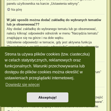
panelu użytkownika na karcie „Ustawienia witryny”.
Na górę
W jaki sposób można dodać zakładkę do wybranych tematów
lub je obserwować??
Aby dodać zakładkę do wybranego tematu lub go obserwować,
należy kliknąć odpowiedni odnośnik w menu “Narzędzia tematu”
znajdujące się na górze i na dole wątku.
Udzielenie odpowiedzi w temacie, gdy jest aktywna funkcja
“Powiadamiaj o opublikowaniu odpowiedzi” spowoduje włączenie
obserwowania tematu.
Strona ta używa plików cookies (tzw. ciasteczka)
Na górę
w celach statystycznych, reklamowych oraz
funkcjonalnych. Warunki przechowywania lub
Jak obserwować wybrane forum?
dostępu do plików cookies można określić w
Aby obserwować wybrane forum, należy kliknąć „Obserwuj forum”
znajdujący się na dole strony.
ustawieniach przeglądarki internetowej.
Na górę
Dowiedz się więcej
W jaki sposób usunąć obserwowanie forum, tematu?
Aby wyłączyć funkcję obserwowania forum, tematu, należy przejść
Akceptuję!
do panelu zarządzania kontem i następnie do karty “Obserwowane”.
W tym miejscu można wyłączyć obserwowanie forów i tematów.