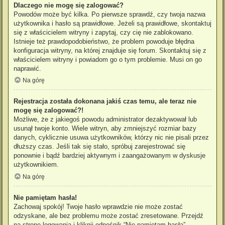
Dlaczego nie mogę się zalogować?
Powodów może być kilka. Po pierwsze sprawdź, czy twoja nazwa
użytkownika i hasło są prawidłowe. Jeżeli są prawidłowe, skontaktuj
się z właścicielem witryny i zapytaj, czy cię nie zablokowano.
Istnieje też prawdopodobieństwo, że problem powoduje błędna
konfiguracja witryny, na której znajduje się forum. Skontaktuj się z
właścicielem witryny i powiadom go o tym problemie. Musi on go
naprawić.
Na górę
Rejestracja została dokonana jakiś czas temu, ale teraz nie
mogę się zalogować?!
Możliwe, że z jakiegoś powodu administrator dezaktywował lub
usunął twoje konto. Wiele witryn, aby zmniejszyć rozmiar bazy
danych, cyklicznie usuwa użytkowników, którzy nic nie pisali przez
dłuższy czas. Jeśli tak się stało, spróbuj zarejestrować się
ponownie i bądź bardziej aktywnym i zaangażowanym w dyskusje
użytkownikiem.
Na górę
Nie pamiętam hasła!
Zachowaj spokój! Twoje hasło wprawdzie nie może zostać
odzyskane, ale bez problemu może zostać zresetowane. Przejdź
na stronę logowania i kliknij odnośnik “Nie pamiętam hasła”.