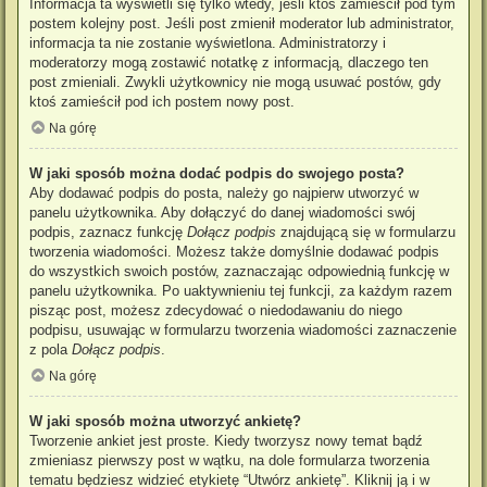
Informacja ta wyświetli się tylko wtedy, jeśli ktoś zamieścił pod tym
postem kolejny post. Jeśli post zmienił moderator lub administrator,
informacja ta nie zostanie wyświetlona. Administratorzy i
moderatorzy mogą zostawić notatkę z informacją, dlaczego ten
post zmieniali. Zwykli użytkownicy nie mogą usuwać postów, gdy
ktoś zamieścił pod ich postem nowy post.
Na górę
W jaki sposób można dodać podpis do swojego posta?
Aby dodawać podpis do posta, należy go najpierw utworzyć w
panelu użytkownika. Aby dołączyć do danej wiadomości swój
podpis, zaznacz funkcję
Dołącz podpis
znajdującą się w formularzu
tworzenia wiadomości. Możesz także domyślnie dodawać podpis
do wszystkich swoich postów, zaznaczając odpowiednią funkcję w
panelu użytkownika. Po uaktywnieniu tej funkcji, za każdym razem
pisząc post, możesz zdecydować o niedodawaniu do niego
podpisu, usuwając w formularzu tworzenia wiadomości zaznaczenie
z pola
Dołącz podpis
.
Na górę
W jaki sposób można utworzyć ankietę?
Tworzenie ankiet jest proste. Kiedy tworzysz nowy temat bądź
zmieniasz pierwszy post w wątku, na dole formularza tworzenia
tematu będziesz widzieć etykietę “Utwórz ankietę”. Kliknij ją i w