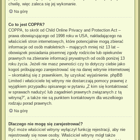
chwilę, więc zaleca się jej wykonanie.
Na górę
Co to jest COPPA?
COPPA, to skrót od Child Online Privacy and Protection Act –
prawa obowiązującego od 1998 roku w USA, nakładającego na
właścicieli stron internetowych, które potencjalnie mogą zbierać
informacje od osób małoletnich – mających mniej niż 13 lat –
obowiązek posiadania pisemnej zgody rodziców lub opiekunów
prawnych na zbieranie informacji prywatnych od osób poniżej 13
roku życia. Jeżeli nie masz pewności czy to dotyczy ciebie jako
kogoś próbującego zarejestrować się na danej witrynie internetowej
– skontaktuj się z prawnikiem, by uzyskać wyjaśnienie. phpBB
Limited i właściciele tej witryny nie dostarczają pomocy prawnej z
wyjątkiem przypadku opisanego w pytaniu „Z kim się kontaktować
w sprawach nadużyć lub zagadnień prawnych związanych z tą
witryną?”, a także nie są punktem kontaktowym dla wszelkiego
rodzaju porad prawnych.
Na górę
Dlaczego nie mogę się zarejestrować?
Być może właściciel witryny wyłączył funkcję rejestracji, aby nie
rejestrowały się nowe osoby. Właściciel witryny mógł także