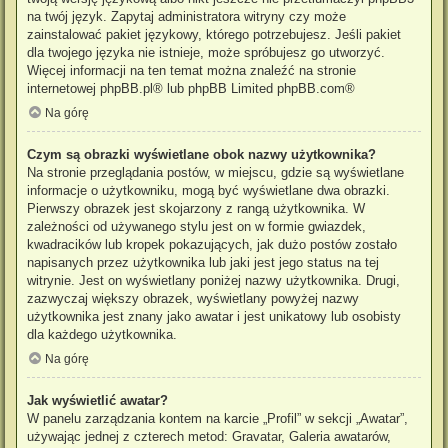
na twój język. Zapytaj administratora witryny czy może
zainstalować pakiet językowy, którego potrzebujesz. Jeśli pakiet
dla twojego języka nie istnieje, może spróbujesz go utworzyć.
Więcej informacji na ten temat można znaleźć na stronie
internetowej
phpBB.pl
® lub phpBB Limited
phpBB.com
®
Na górę
Czym są obrazki wyświetlane obok nazwy użytkownika?
Na stronie przeglądania postów, w miejscu, gdzie są wyświetlane
informacje o użytkowniku, mogą być wyświetlane dwa obrazki.
Pierwszy obrazek jest skojarzony z rangą użytkownika. W
zależności od używanego stylu jest on w formie gwiazdek,
kwadracików lub kropek pokazujących, jak dużo postów zostało
napisanych przez użytkownika lub jaki jest jego status na tej
witrynie. Jest on wyświetlany poniżej nazwy użytkownika. Drugi,
zazwyczaj większy obrazek, wyświetlany powyżej nazwy
użytkownika jest znany jako awatar i jest unikatowy lub osobisty
dla każdego użytkownika.
Na górę
Jak wyświetlić awatar?
W panelu zarządzania kontem na karcie „Profil” w sekcji „Awatar”,
używając jednej z czterech metod: Gravatar, Galeria awatarów,