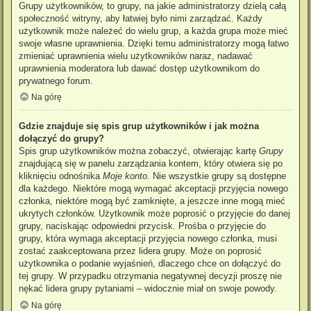
Grupy użytkowników, to grupy, na jakie administratorzy dzielą całą
społeczność witryny, aby łatwiej było nimi zarządzać. Każdy
użytkownik może należeć do wielu grup, a każda grupa może mieć
swoje własne uprawnienia. Dzięki temu administratorzy mogą łatwo
zmieniać uprawnienia wielu użytkowników naraz, nadawać
uprawnienia moderatora lub dawać dostęp użytkownikom do
prywatnego forum.
Na górę
Gdzie znajduje się spis grup użytkowników i jak można
dołączyć do grupy?
Spis grup użytkowników można zobaczyć, otwierając kartę
Grupy
znajdującą się w panelu zarządzania kontem, który otwiera się po
kliknięciu odnośnika
Moje konto
. Nie wszystkie grupy są dostępne
dla każdego. Niektóre mogą wymagać akceptacji przyjęcia nowego
członka, niektóre mogą być zamknięte, a jeszcze inne mogą mieć
ukrytych członków. Użytkownik może poprosić o przyjęcie do danej
grupy, naciskając odpowiedni przycisk. Prośba o przyjęcie do
grupy, która wymaga akceptacji przyjęcia nowego członka, musi
zostać zaakceptowana przez lidera grupy. Może on poprosić
użytkownika o podanie wyjaśnień, dlaczego chce on dołączyć do
tej grupy. W przypadku otrzymania negatywnej decyzji proszę nie
nękać lidera grupy pytaniami – widocznie miał on swoje powody.
Na górę