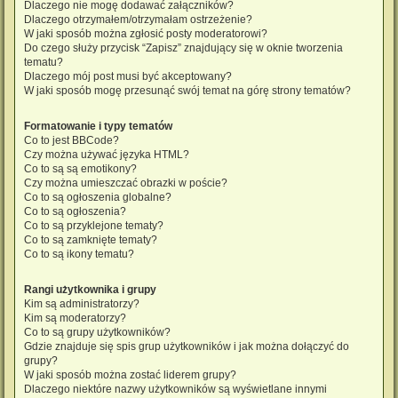
Dlaczego nie mogę dodawać załączników?
Dlaczego otrzymałem/otrzymałam ostrzeżenie?
W jaki sposób można zgłosić posty moderatorowi?
Do czego służy przycisk “Zapisz” znajdujący się w oknie tworzenia
tematu?
Dlaczego mój post musi być akceptowany?
W jaki sposób mogę przesunąć swój temat na górę strony tematów?
Formatowanie i typy tematów
Co to jest BBCode?
Czy można używać języka HTML?
Co to są są emotikony?
Czy można umieszczać obrazki w poście?
Co to są ogłoszenia globalne?
Co to są ogłoszenia?
Co to są przyklejone tematy?
Co to są zamknięte tematy?
Co to są ikony tematu?
Rangi użytkownika i grupy
Kim są administratorzy?
Kim są moderatorzy?
Co to są grupy użytkowników?
Gdzie znajduje się spis grup użytkowników i jak można dołączyć do
grupy?
W jaki sposób można zostać liderem grupy?
Dlaczego niektóre nazwy użytkowników są wyświetlane innymi