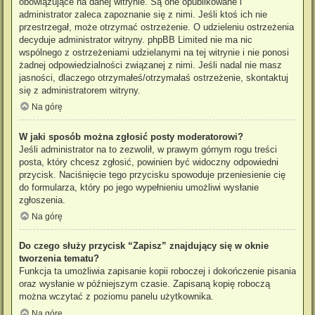
obowiązujące na danej witrynie. Są one opublikowane i
administrator zaleca zapoznanie się z nimi. Jeśli ktoś ich nie
przestrzegał, może otrzymać ostrzeżenie. O udzieleniu ostrzeżenia
decyduje administrator witryny. phpBB Limited nie ma nic
wspólnego z ostrzeżeniami udzielanymi na tej witrynie i nie ponosi
żadnej odpowiedzialności związanej z nimi. Jeśli nadal nie masz
jasności, dlaczego otrzymałeś/otrzymałaś ostrzeżenie, skontaktuj
się z administratorem witryny.
Na górę
W jaki sposób można zgłosić posty moderatorowi?
Jeśli administrator na to zezwolił, w prawym górnym rogu treści
posta, który chcesz zgłosić, powinien być widoczny odpowiedni
przycisk. Naciśnięcie tego przycisku spowoduje przeniesienie cię
do formularza, który po jego wypełnieniu umożliwi wysłanie
zgłoszenia.
Na górę
Do czego służy przycisk “Zapisz” znajdujący się w oknie
tworzenia tematu?
Funkcja ta umożliwia zapisanie kopii roboczej i dokończenie pisania
oraz wysłanie w późniejszym czasie. Zapisaną kopię roboczą
można wczytać z poziomu panelu użytkownika.
Na górę