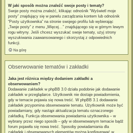
W jaki sposób można znaleźć swoje posty i tematy?
Swoje posty można znaleźć, klikając odnośnik “Wyświetl moje
posty” znajdujący się w panelu zarządzania kontem lub odnośnik
“Posty użytkownika” na stronie swojego profilu lub wybierając
„Twoje posty” z menu „Więcej…” znajdującego się w górnym lewym
rogu witryny. Jeśli chcesz wyszukać swoje tematy, użyj strony
wyszukiwania zaawansowanego i skorzystaj z odpowiednich
funkcji.
Na górę
Obserwowanie tematów i zakładki
Jaka jest różnica między dodaniem zakładki a
obserwowaniem?
Dodawanie zakładek w phpBB 3.0 działa podobnie jak dodawanie
zakładek w przeglądarce. Użytkownik nie dostaje powiadomienia,
gdy w temacie pojawia się nowa treść. W phpBB 3.1 dodawanie
zakładek przypomina obserwowanie tematu. Użytkownik może być
powiadamiany, gdy nastąpi aktualizacja tematu oznaczonego
zakładką. Funkcja obserwowania powiadamia użytkownika – w
wybrany przez niego sposób – gdy w obserwowanym temacie bądź
forum pojawiła się nowa treść. Sposoby powiadamiania dla
zakładek i obserwowanych elementów można konfigurować w