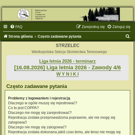
FAQ
Zarejestruj się
Zaloguj się
S
Strona główna
Często zadawane pytania
z
STRZELEC
u
Wielkopolska Sekcja Strzelectwa Terenowego
k
Liga letnia 2026 - terminarz
[16.08.2026] Liga letnia 2026 - Zawody 4/6
a
W Y N I K I
j
Często zadawane pytania
Problemy z logowaniem i rejestracją
Dlaczego w ogóle muszę się rejestrować?
Co to jest COPPA?
Dlaczego nie mogę się zarejestrować?
Rejestracja została przeprowadzona poprawnie, ale nie mogę się
zalogować!
Dlaczego nie mogę się zalogować?
Rejestracja została dokonana jakiś czas temu, ale teraz nie mogę się