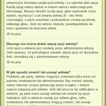
otworzonym formularzu podaj tytuł ankiety i co najmniej dwie opcje.
Każdą opcję należy wpisać w nowym wierszu widocznego pola
tekstowego. Możesz określić liczbę opcji, jakie użytkownik może
wybrać, wyznaczyć czas trwania ankiety (0 – bez limitu
czasowego), a także umożliwić użytkownikom zmianę wcześniej
oddanego głosu. Jeśli nie widzisz etykiety, prawdopodobnie nie
masz uprawnień do tworzenia ankiet.
Na górę
Dlaczego nie można dodać więcej opcji ankiety?
Limit opcji w ankiecie jest ustalany przez administratora witryny.
Jeśli uważasz, że potrzebujesz wstawić więcej opcji niż dozwolony
limit, skontaktuj się z administratorem witryny.
Na górę
W jaki sposób zmienić lub usunąć ankietę?
Podobnie, jak posty, ankiety mogą być zmieniane tylko przez ich
autorów, moderatorów lub administratorów. Aby zmienić ankietę,
należy dokonać zmiany pierwszego posta w wątku, z którym
zawsze związana jest ankieta. Jeśli nikt jeszcze nie oddał głosu w
ankiecie, jej autor może usunąć ankietę lub zmienić jej opcje.
Jednakże, jeśli w ankiecie zostały już oddane głosy, tylko
moderatorzy lub administratorzy mogą ją zmienić, lub usunąć.