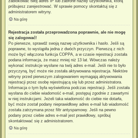
zablokować twój adres IP lub zabronił nazwy użytkownika, którą
próbujesz zarejestrować. W sprawie pomocy skontaktuj się z
administratorem witryny.
Na górę
Rejestracja została przeprowadzona poprawnie, ale nie mogę
się zalogować!
Po pierwsze, sprawdź swoją nazwę użytkownika i hasło. Jeśli są
poprawne, to wystąpiła jedna z dwóch przyczyn. Pierwszą z nich
może być włączona funkcja COPPA, a w czasie rejestracji została
podana informacja, że masz mniej niż 13 lat. Wówczas należy
wykonać instrukcje wysłane na twój adres e-mail. Jeśli nie to było
przyczyną, być może nie została aktywowana rejestracja. Niektóre
witryny przed pierwszym zalogowaniem wymagają aktywowania
rejestracji przez osobę rejestrującą się lub przez administratora.
Informacja o tym była wyświetlona podczas rejestracji. Jeśli została
wysłana do ciebie wiadomość e-mail, postępuj zgodnie z zawartymi
w niej instrukcjami. Jeżeli taka wiadomość do ciebie nie dotarła,
być może został podany nieprawidłowy adres e-mail lub wiadomość
została zatrzymana przez filtr antyspamowy. Jeśli na pewno
podany przez ciebie adres e-mail jest prawidłowy, spróbuj
skontaktować się z administratorem.
Na górę