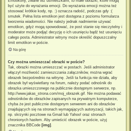
Emotikony, zwane też uśmieszkami, to małe obrazki, które mogą
być użyte do wyrażania emocji. Do wyrażania emocji można też
stosować krótkie kody, np. :) oznacza radość, podczas gdy :(
smutek. Pełna lista emotikon jest dostępna z poziomu formularza
tworzenia wiadomości. Nie należy jednak nadmiernie używać
emotikon, gdyż mogą spowodować, że post stanie się nieczytelny i
moderator może podjąć decyzję o ich usunięciu bądź też usunięciu
całego posta. Administrator witryny może określić dopuszczalny
limit emotikon w poście.
Na górę
Czy można umieszczać obrazki w poście?
Tak, obrazki można umieszczać w postach. Jeśli administrator
włączył możliwość zamieszczania załączników, można wgrać
obrazek bezpośrednio na witrynę. Jeśli ta funkcja nie działa, aby
obrazek był wyświetlany na forum, należy podać odnośnik do
obrazka umieszczonego na publicznie dostępnym serwerze, np.
http://www.jakas_strona.com/moj_obrazek.gif. Nie można podawać
odnośników do obrazków zapisanych na prywatnym komputerze,
chyba że jest publicznie dostępnym serwerem ani do obrazków
znajdujących się na stronach wymagających autoryzacji, takich jak,
np. skrzynki pocztowe na Gmail lub Yahoo! oraz stronach
chronionych hasłem. Aby umieścić obrazek w poście, użyj
znacznika BBCode
[img]
.