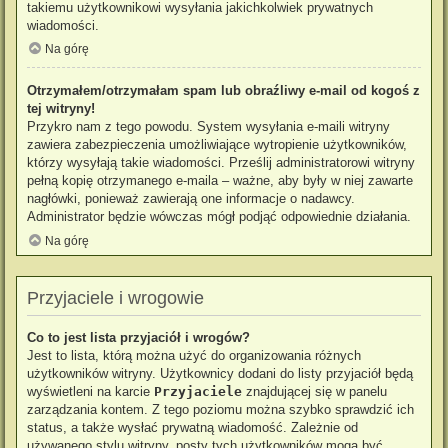
takiemu użytkownikowi wysyłania jakichkolwiek prywatnych
wiadomości.
Na górę
Otrzymałem/otrzymałam spam lub obraźliwy e-mail od kogoś z
tej witryny!
Przykro nam z tego powodu. System wysyłania e-maili witryny
zawiera zabezpieczenia umożliwiające wytropienie użytkowników,
którzy wysyłają takie wiadomości. Prześlij administratorowi witryny
pełną kopię otrzymanego e-maila – ważne, aby były w niej zawarte
nagłówki, ponieważ zawierają one informacje o nadawcy.
Administrator będzie wówczas mógł podjąć odpowiednie działania.
Na górę
Przyjaciele i wrogowie
Co to jest lista przyjaciół i wrogów?
Jest to lista, którą można użyć do organizowania różnych
użytkowników witryny. Użytkownicy dodani do listy przyjaciół będą
wyświetleni na karcie
Przyjaciele
znajdującej się w panelu
zarządzania kontem. Z tego poziomu można szybko sprawdzić ich
status, a także wysłać prywatną wiadomość. Zależnie od
używanego stylu witryny, posty tych użytkowników mogą być