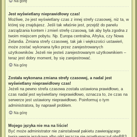
Na górę
Jest wyświetlany nieprawidłowy czas!
Możliwe, że jest wyświetlany czas z innej strefy czasowej, niż ta, w
której się znajdujesz. Jeśli tak właśnie jest, przejdź do panelu
zarządzania kontem i zmień strefę czasową, tak aby była zgodna z
twoim miejscem pobytu. Np. Europa centralna, Afryka, czy Nowa
Zelandia. Zmiana strefy czasowej, tak jak i większości ustawień,
może zostać wykonana tylko przez zarejestrowanych
użytkowników. Jeżeli nie jesteś zarejestrowanym użytkownikiem –
teraz jest dobry moment, by się zarejestrować.
Na górę
Została wykonana zmiana strefy czasowej, a nadal jest
wyświetlany nieprawidłowy czas!
Jeżeli na pewno strefa czasowa została ustawiona prawidłowo, a
czas nadal jest wyświetlany nieprawidłowo, oznacza to, że czas na
serwerze jest ustawiony nieprawidłowo. Poinformuj o tym
administratora, by naprawił problem.
Na górę
Mojego języka nie ma na liście!
Być może administrator nie zainstalował pakietu zawierającego
twoją wersję językową albo nikt jeszcze nie przetłumaczył phpBB3