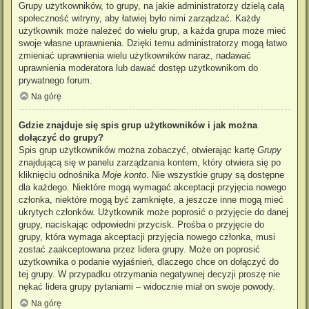
Grupy użytkowników, to grupy, na jakie administratorzy dzielą całą
społeczność witryny, aby łatwiej było nimi zarządzać. Każdy
użytkownik może należeć do wielu grup, a każda grupa może mieć
swoje własne uprawnienia. Dzięki temu administratorzy mogą łatwo
zmieniać uprawnienia wielu użytkowników naraz, nadawać
uprawnienia moderatora lub dawać dostęp użytkownikom do
prywatnego forum.
Na górę
Gdzie znajduje się spis grup użytkowników i jak można
dołączyć do grupy?
Spis grup użytkowników można zobaczyć, otwierając kartę
Grupy
znajdującą się w panelu zarządzania kontem, który otwiera się po
kliknięciu odnośnika
Moje konto
. Nie wszystkie grupy są dostępne
dla każdego. Niektóre mogą wymagać akceptacji przyjęcia nowego
członka, niektóre mogą być zamknięte, a jeszcze inne mogą mieć
ukrytych członków. Użytkownik może poprosić o przyjęcie do danej
grupy, naciskając odpowiedni przycisk. Prośba o przyjęcie do
grupy, która wymaga akceptacji przyjęcia nowego członka, musi
zostać zaakceptowana przez lidera grupy. Może on poprosić
użytkownika o podanie wyjaśnień, dlaczego chce on dołączyć do
tej grupy. W przypadku otrzymania negatywnej decyzji proszę nie
nękać lidera grupy pytaniami – widocznie miał on swoje powody.
Na górę