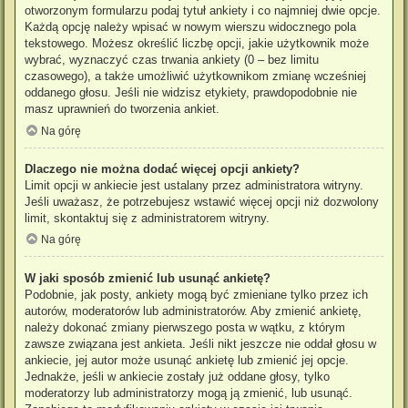
otworzonym formularzu podaj tytuł ankiety i co najmniej dwie opcje.
Każdą opcję należy wpisać w nowym wierszu widocznego pola
tekstowego. Możesz określić liczbę opcji, jakie użytkownik może
wybrać, wyznaczyć czas trwania ankiety (0 – bez limitu
czasowego), a także umożliwić użytkownikom zmianę wcześniej
oddanego głosu. Jeśli nie widzisz etykiety, prawdopodobnie nie
masz uprawnień do tworzenia ankiet.
Na górę
Dlaczego nie można dodać więcej opcji ankiety?
Limit opcji w ankiecie jest ustalany przez administratora witryny.
Jeśli uważasz, że potrzebujesz wstawić więcej opcji niż dozwolony
limit, skontaktuj się z administratorem witryny.
Na górę
W jaki sposób zmienić lub usunąć ankietę?
Podobnie, jak posty, ankiety mogą być zmieniane tylko przez ich
autorów, moderatorów lub administratorów. Aby zmienić ankietę,
należy dokonać zmiany pierwszego posta w wątku, z którym
zawsze związana jest ankieta. Jeśli nikt jeszcze nie oddał głosu w
ankiecie, jej autor może usunąć ankietę lub zmienić jej opcje.
Jednakże, jeśli w ankiecie zostały już oddane głosy, tylko
moderatorzy lub administratorzy mogą ją zmienić, lub usunąć.