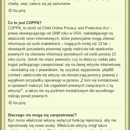
chwilę, więc zaleca się jej wykonanie.
Na górę
Co to jest COPPA?
COPPA, to skrót od Child Online Privacy and Protection Act –
prawa obowiązującego od 1998 roku w USA, nakładającego na
właścicieli stron internetowych, które potencjalnie mogą zbierać
informacje od osób małoletnich – mających mniej niż 13 lat –
obowiązek posiadania pisemnej zgody rodziców lub opiekunów
prawnych na zbieranie informacji prywatnych od osób poniżej 13
roku życia. Jeżeli nie masz pewności czy to dotyczy ciebie jako
kogoś próbującego zarejestrować się na danej witrynie internetowej
– skontaktuj się z prawnikiem, by uzyskać wyjaśnienie. phpBB
Limited i właściciele tej witryny nie dostarczają pomocy prawnej z
wyjątkiem przypadku opisanego w pytaniu „Z kim się kontaktować
w sprawach nadużyć lub zagadnień prawnych związanych z tą
witryną?”, a także nie są punktem kontaktowym dla wszelkiego
rodzaju porad prawnych.
Na górę
Dlaczego nie mogę się zarejestrować?
Być może właściciel witryny wyłączył funkcję rejestracji, aby nie
rejestrowały się nowe osoby. Właściciel witryny mógł także