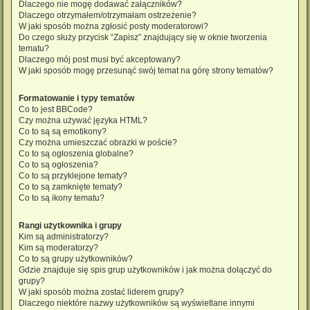
Dlaczego nie mogę dodawać załączników?
Dlaczego otrzymałem/otrzymałam ostrzeżenie?
W jaki sposób można zgłosić posty moderatorowi?
Do czego służy przycisk “Zapisz” znajdujący się w oknie tworzenia
tematu?
Dlaczego mój post musi być akceptowany?
W jaki sposób mogę przesunąć swój temat na górę strony tematów?
Formatowanie i typy tematów
Co to jest BBCode?
Czy można używać języka HTML?
Co to są są emotikony?
Czy można umieszczać obrazki w poście?
Co to są ogłoszenia globalne?
Co to są ogłoszenia?
Co to są przyklejone tematy?
Co to są zamknięte tematy?
Co to są ikony tematu?
Rangi użytkownika i grupy
Kim są administratorzy?
Kim są moderatorzy?
Co to są grupy użytkowników?
Gdzie znajduje się spis grup użytkowników i jak można dołączyć do
grupy?
W jaki sposób można zostać liderem grupy?
Dlaczego niektóre nazwy użytkowników są wyświetlane innymi