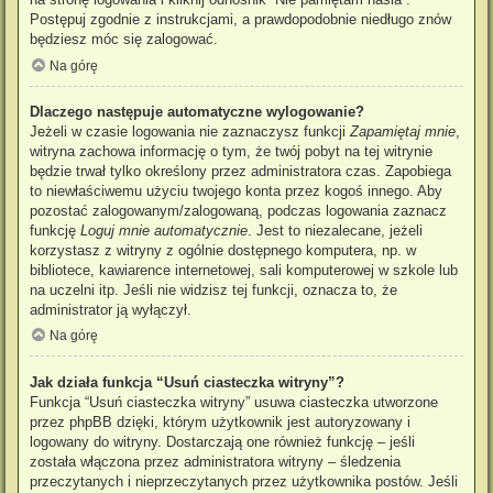
Postępuj zgodnie z instrukcjami, a prawdopodobnie niedługo znów
będziesz móc się zalogować.
Na górę
Dlaczego następuje automatyczne wylogowanie?
Jeżeli w czasie logowania nie zaznaczysz funkcji
Zapamiętaj mnie
,
witryna zachowa informację o tym, że twój pobyt na tej witrynie
będzie trwał tylko określony przez administratora czas. Zapobiega
to niewłaściwemu użyciu twojego konta przez kogoś innego. Aby
pozostać zalogowanym/zalogowaną, podczas logowania zaznacz
funkcję
Loguj mnie automatycznie
. Jest to niezalecane, jeżeli
korzystasz z witryny z ogólnie dostępnego komputera, np. w
bibliotece, kawiarence internetowej, sali komputerowej w szkole lub
na uczelni itp. Jeśli nie widzisz tej funkcji, oznacza to, że
administrator ją wyłączył.
Na górę
Jak działa funkcja “Usuń ciasteczka witryny”?
Funkcja “Usuń ciasteczka witryny” usuwa ciasteczka utworzone
przez phpBB dzięki, którym użytkownik jest autoryzowany i
logowany do witryny. Dostarczają one również funkcję – jeśli
została włączona przez administratora witryny – śledzenia
przeczytanych i nieprzeczytanych przez użytkownika postów. Jeśli