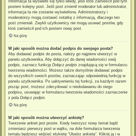
Informacja ta wyświetli się tylko wtedy, jeśli ktoś zamieścił pod tym
postem kolejny post. Jeśli post zmienił moderator lub administrator,
informacja ta nie zostanie wyświetlona. Administratorzy i
moderatorzy mogą zostawić notatkę z informacją, dlaczego ten
post zmieniali. Zwykli użytkownicy nie mogą usuwać postów, gdy
ktoś zamieścił pod ich postem nowy post.
Na górę
W jaki sposób można dodać podpis do swojego posta?
Aby dodawać podpis do posta, należy go najpierw utworzyć w
panelu użytkownika. Aby dołączyć do danej wiadomości swój
podpis, zaznacz funkcję
Dołącz podpis
znajdującą się w formularzu
tworzenia wiadomości. Możesz także domyślnie dodawać podpis
do wszystkich swoich postów, zaznaczając odpowiednią funkcję w
panelu użytkownika. Po uaktywnieniu tej funkcji, za każdym razem
pisząc post, możesz zdecydować o niedodawaniu do niego
podpisu, usuwając w formularzu tworzenia wiadomości zaznaczenie
z pola
Dołącz podpis
.
Na górę
W jaki sposób można utworzyć ankietę?
Tworzenie ankiet jest proste. Kiedy tworzysz nowy temat bądź
zmieniasz pierwszy post w wątku, na dole formularza tworzenia
tematu będziesz widzieć etykietę “Utwórz ankietę”. Kliknij ją i w