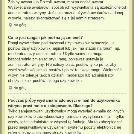
Zdalny awatar lub Prześlij awatar, można dodać awatar.
Wyświetlanie awatarów i sposób ich wyświetlania są uzależnione od
administratora witryny. Jeśli nie można używać awatarów na danej
witrynie, należy skontaktować się z jej administratorem.
Na górę
Co to jest ranga i jak można ją zmienić?
Rangi wyświetlane pod nazwami użytkowników oznaczają, ile
postów dany użytkownik napisał lub jaki ma status na forum, np.
moderatora czy administratora. Użytkownicy nie mogą
bezpośrednio zmieniać stylu rang, ponieważ ustawia je
administrator witryny. Nie należy pisać postów tylko po to, aby
zwiększyć swój licznik postów i przez to swoją rangę. Większość
witryn nie toleruje takich działań i moderator lub administrator
obniży licznik postów takiego użytkownika.
Na górę
Podczas próby wysłania wiadomości e-mail do użytkownika
witryna prosi mnie o zalogowanie. Dlaczego?
Tylko zarejestrowani użytkownicy mogą wysyłać e-maile do innych
użytkowników przez wbudowany formularz wysyłania e-maili i tylko
wtedy, jeżeli administrator włączył tę funkcję. Ma to zabezpieczać
przed nieprawidłowym używaniem systemu poczty elektronicznej
witryny przez anonimowych użytkowników.