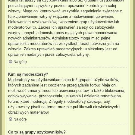
Administratorzy są użytkownikami albo też grupami użytkowników
posiadającymi najwyższy poziom uprawnień kontrolnych całej
witryny. Mogą oni kontrolować wszystkie zagadnienia związane z
funkcjonowaniem witryny włącznie z nadawaniem uprawnień,
blokowaniem użytkowników, tworzeniem grup użytkowników lub
moderatorów itp. Zakres ich uprawnień zależy od założyciela
witryny i innych administratorów mających prawo nominowania
nowych administratorów. Administratorzy mogą mieć pełne
uprawnienia moderatorów na wszystkich forach utworzonych na
witrynie. Zakres uprawnień moderacyjnych uzależniony jest od
uprawnień nadanych przez założyciela witryny.
Na górę
Kim są moderatorzy?
Moderatorzy są użytkownikami albo też grupami użytkowników,
których zadaniem jest codzienne przeglądanie forów. Mają oni
możliwość zmiany treści lub usuwania postów, a także blokowania,
odblokowywania, przenoszenia, usuwania i dzielenia tematów na
forum, które moderują. Z reguły moderatorzy czuwają, aby
użytkownicy pisali na temat oraz nie publikowali niewłaściwych i
obraźliwych materiałów.
Na górę
Co to są grupy użytkowników?