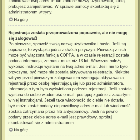
zablokować twój adres IP lub zabronił nazwy użytkownika, którą
próbujesz zarejestrować. W sprawie pomocy skontaktuj się z
administratorem witryny.
Na górę
Rejestracja została przeprowadzona poprawnie, ale nie mogę
się zalogować!
Po pierwsze, sprawdź swoją nazwę użytkownika i hasło. Jeśli są
poprawne, to wystąpiła jedna z dwóch przyczyn. Pierwszą z nich
może być włączona funkcja COPPA, a w czasie rejestracji została
podana informacja, że masz mniej niż 13 lat. Wówczas należy
wykonać instrukcje wysłane na twój adres e-mail. Jeśli nie to było
przyczyną, być może nie została aktywowana rejestracja. Niektóre
witryny przed pierwszym zalogowaniem wymagają aktywowania
rejestracji przez osobę rejestrującą się lub przez administratora.
Informacja o tym była wyświetlona podczas rejestracji. Jeśli została
wysłana do ciebie wiadomość e-mail, postępuj zgodnie z zawartymi
w niej instrukcjami. Jeżeli taka wiadomość do ciebie nie dotarła,
być może został podany nieprawidłowy adres e-mail lub wiadomość
została zatrzymana przez filtr antyspamowy. Jeśli na pewno
podany przez ciebie adres e-mail jest prawidłowy, spróbuj
skontaktować się z administratorem.
Na górę