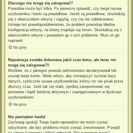
Dlaczego nie mogę się zalogować?
Powodów może być kilka. Po pierwsze sprawdź, czy twoja nazwa
użytkownika i hasło są prawidłowe. Jeżeli są prawidłowe, skontaktuj
się z właścicielem witryny i zapytaj, czy cię nie zablokowano.
Istnieje też prawdopodobieństwo, że problem powoduje błędna
konfiguracja witryny, na której znajduje się forum. Skontaktuj się z
właścicielem witryny i powiadom go o tym problemie. Musi on go
naprawić.
Na górę
Rejestracja została dokonana jakiś czas temu, ale teraz nie
mogę się zalogować?!
Możliwe, że z jakiegoś powodu administrator dezaktywował lub
usunął twoje konto. Wiele witryn, aby zmniejszyć rozmiar bazy
danych, cyklicznie usuwa użytkowników, którzy nic nie pisali przez
dłuższy czas. Jeśli tak się stało, spróbuj zarejestrować się
ponownie i bądź bardziej aktywnym i zaangażowanym w dyskusje
użytkownikiem.
Na górę
Nie pamiętam hasła!
Zachowaj spokój! Twoje hasło wprawdzie nie może zostać
odzyskane, ale bez problemu może zostać zresetowane. Przejdź
na stronę logowania i kliknij odnośnik “Nie pamiętam hasła”.