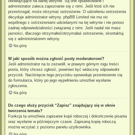
obowiązujące na danej witrynie. Są one opublikowane i
administrator zaleca zapoznanie się z nimi. Jeśli ktoś ich nie
przestrzegał, może otrzymać ostrzeżenie. O udzieleniu ostrzeżenia
decyduje administrator witryny. phpBB Limited nie ma nic
wspólnego z ostrzeżeniami udzielanymi na tej witrynie i nie ponosi
żadnej odpowiedzialności związanej z nimi. Jeśli nadal nie masz
jasności, dlaczego otrzymałeś/otrzymałaś ostrzeżenie, skontaktuj
się z administratorem witryny.
Na górę
W jaki sposób można zgłosić posty moderatorowi?
Jeśli administrator na to zezwolił, w prawym górnym rogu treści
posta, który chcesz zgłosić, powinien być widoczny odpowiedni
przycisk. Naciśnięcie tego przycisku spowoduje przeniesienie cię
do formularza, który po jego wypełnieniu umożliwi wysłanie
zgłoszenia.
Na górę
Do czego służy przycisk “Zapisz” znajdujący się w oknie
tworzenia tematu?
Funkcja ta umożliwia zapisanie kopii roboczej i dokończenie pisania
oraz wysłanie w późniejszym czasie. Zapisaną kopię roboczą
można wczytać z poziomu panelu użytkownika.
Na górę