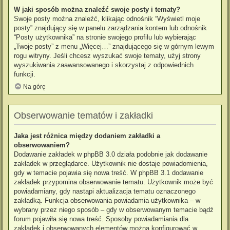
W jaki sposób można znaleźć swoje posty i tematy?
Swoje posty można znaleźć, klikając odnośnik “Wyświetl moje
posty” znajdujący się w panelu zarządzania kontem lub odnośnik
“Posty użytkownika” na stronie swojego profilu lub wybierając
„Twoje posty” z menu „Więcej…” znajdującego się w górnym lewym
rogu witryny. Jeśli chcesz wyszukać swoje tematy, użyj strony
wyszukiwania zaawansowanego i skorzystaj z odpowiednich
funkcji.
Na górę
Obserwowanie tematów i zakładki
Jaka jest różnica między dodaniem zakładki a
obserwowaniem?
Dodawanie zakładek w phpBB 3.0 działa podobnie jak dodawanie
zakładek w przeglądarce. Użytkownik nie dostaje powiadomienia,
gdy w temacie pojawia się nowa treść. W phpBB 3.1 dodawanie
zakładek przypomina obserwowanie tematu. Użytkownik może być
powiadamiany, gdy nastąpi aktualizacja tematu oznaczonego
zakładką. Funkcja obserwowania powiadamia użytkownika – w
wybrany przez niego sposób – gdy w obserwowanym temacie bądź
forum pojawiła się nowa treść. Sposoby powiadamiania dla
zakładek i obserwowanych elementów można konfigurować w