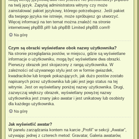
na twój język. Zapytaj administratora witryny czy może
zainstalować pakiet językowy, którego potrzebujesz. Jeśli pakiet
dla twojego języka nie istnieje, może spróbujesz go utworzyć.
Więcej informacji na ten temat można znaleźć na stronie
internetowej
phpBB.pl
® lub phpBB Limited
phpBB.com
®
Na górę
Czym są obrazki wyświetlane obok nazwy użytkownika?
Na stronie przeglądania postów, w miejscu, gdzie są wyświetlane
informacje o użytkowniku, mogą być wyświetlane dwa obrazki.
Pierwszy obrazek jest skojarzony z rangą użytkownika. W
zależności od używanego stylu jest on w formie gwiazdek,
kwadracików lub kropek pokazujących, jak dużo postów zostało
napisanych przez użytkownika lub jaki jest jego status na tej
witrynie. Jest on wyświetlany poniżej nazwy użytkownika. Drugi,
zazwyczaj większy obrazek, wyświetlany powyżej nazwy
użytkownika jest znany jako awatar i jest unikatowy lub osobisty
dla każdego użytkownika.
Na górę
Jak wyświetlić awatar?
W panelu zarządzania kontem na karcie „Profil” w sekcji „Awatar”,
używając jednej z czterech metod: Gravatar, Galeria awatarów,