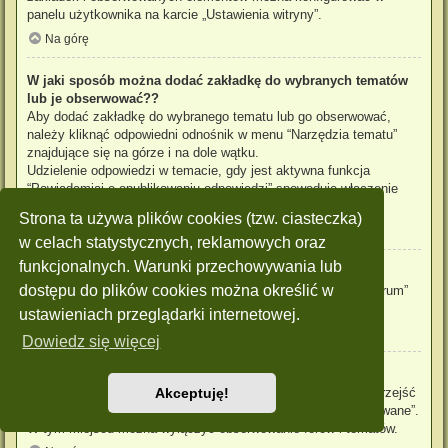
panelu użytkownika na karcie „Ustawienia witryny”.
Na górę
W jaki sposób można dodać zakładkę do wybranych tematów
lub je obserwować??
Aby dodać zakładkę do wybranego tematu lub go obserwować,
należy kliknąć odpowiedni odnośnik w menu “Narzędzia tematu”
znajdujące się na górze i na dole wątku.
Udzielenie odpowiedzi w temacie, gdy jest aktywna funkcja
“Powiadamiaj o opublikowaniu odpowiedzi” spowoduje włączenie
obserwowania tematu.
Strona ta używa plików cookies (tzw. ciasteczka)
Na górę
w celach statystycznych, reklamowych oraz
funkcjonalnych. Warunki przechowywania lub
Jak obserwować wybrane forum?
dostępu do plików cookies można określić w
Aby obserwować wybrane forum, należy kliknąć „Obserwuj forum”
znajdujący się na dole strony.
ustawieniach przeglądarki internetowej.
Na górę
Dowiedz się więcej
W jaki sposób usunąć obserwowanie forum, tematu?
Aby wyłączyć funkcję obserwowania forum, tematu, należy przejść
Akceptuję!
do panelu zarządzania kontem i następnie do karty “Obserwowane”.
W tym miejscu można wyłączyć obserwowanie forów i tematów.