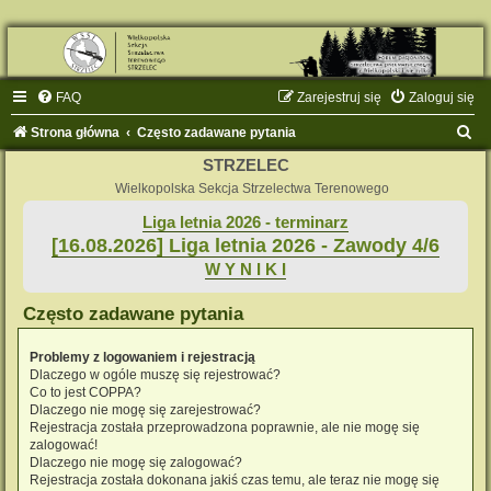
FAQ
Zarejestruj się
Zaloguj się
S
Strona główna
Często zadawane pytania
z
STRZELEC
u
Wielkopolska Sekcja Strzelectwa Terenowego
k
Liga letnia 2026 - terminarz
[16.08.2026] Liga letnia 2026 - Zawody 4/6
a
W Y N I K I
j
Często zadawane pytania
Problemy z logowaniem i rejestracją
Dlaczego w ogóle muszę się rejestrować?
Co to jest COPPA?
Dlaczego nie mogę się zarejestrować?
Rejestracja została przeprowadzona poprawnie, ale nie mogę się
zalogować!
Dlaczego nie mogę się zalogować?
Rejestracja została dokonana jakiś czas temu, ale teraz nie mogę się