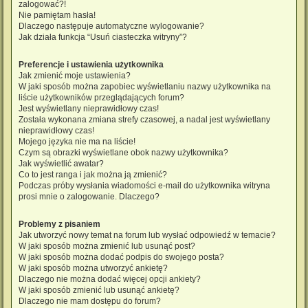
zalogować?!
Nie pamiętam hasła!
Dlaczego następuje automatyczne wylogowanie?
Jak działa funkcja “Usuń ciasteczka witryny”?
Preferencje i ustawienia użytkownika
Jak zmienić moje ustawienia?
W jaki sposób można zapobiec wyświetlaniu nazwy użytkownika na
liście użytkowników przeglądających forum?
Jest wyświetlany nieprawidłowy czas!
Została wykonana zmiana strefy czasowej, a nadal jest wyświetlany
nieprawidłowy czas!
Mojego języka nie ma na liście!
Czym są obrazki wyświetlane obok nazwy użytkownika?
Jak wyświetlić awatar?
Co to jest ranga i jak można ją zmienić?
Podczas próby wysłania wiadomości e-mail do użytkownika witryna
prosi mnie o zalogowanie. Dlaczego?
Problemy z pisaniem
Jak utworzyć nowy temat na forum lub wysłać odpowiedź w temacie?
W jaki sposób można zmienić lub usunąć post?
W jaki sposób można dodać podpis do swojego posta?
W jaki sposób można utworzyć ankietę?
Dlaczego nie można dodać więcej opcji ankiety?
W jaki sposób zmienić lub usunąć ankietę?
Dlaczego nie mam dostępu do forum?